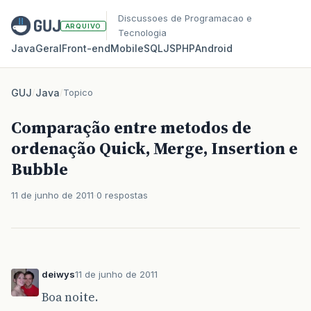
Discussoes de Programacao e
ARQUIVO
Tecnologia
Java
Geral
Front‑end
Mobile
SQL
JS
PHP
Android
GUJ
/
Java
/
Topico
Comparação entre metodos de
ordenação Quick, Merge, Insertion e
Bubble
11 de junho de 2011
0 respostas
deiwys
11 de junho de 2011
Boa noite.