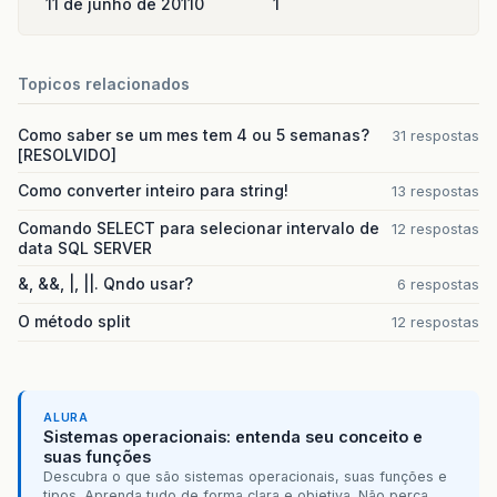
11 de junho de 2011
0
1
Topicos relacionados
Como saber se um mes tem 4 ou 5 semanas?
31 respostas
[RESOLVIDO]
Como converter inteiro para string!
13 respostas
Comando SELECT para selecionar intervalo de
12 respostas
data SQL SERVER
&, &&, |, ||. Qndo usar?
6 respostas
O método split
12 respostas
ALURA
Sistemas operacionais: entenda seu conceito e
suas funções
Descubra o que são sistemas operacionais, suas funções e
tipos. Aprenda tudo de forma clara e objetiva. Não perca