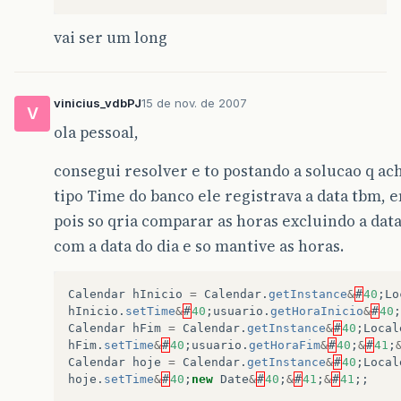
vai ser um long
vinicius_vdbPJ
15 de nov. de 2007
V
ola pessoal,
consegui resolver e to postando a solucao q 
tipo Time do banco ele registrava a data tbm,
pois so qria comparar as horas excluindo a data,
com a data do dia e so mantive as horas.
Calendar
hInicio
=
Calendar
.
getInstance
&
#
40
;
Lo
hInicio
.
setTime
&
#
40
;
usuario
.
getHoraInicio
&
#
40
;
Calendar
hFim
=
Calendar
.
getInstance
&
#
40
;
Local
hFim
.
setTime
&
#
40
;
usuario
.
getHoraFim
&
#
40
;
&
#
41
;
Calendar
hoje
=
Calendar
.
getInstance
&
#
40
;
Local
hoje
.
setTime
&
#
40
;
new
Date
&
#
40
;
&
#
41
;
&
#
41
;;