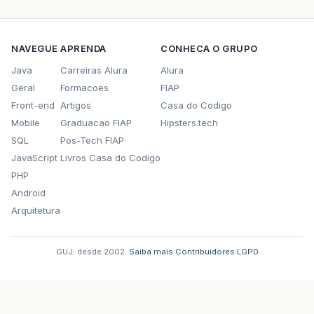
NAVEGUE
APRENDA
CONHECA O GRUPO
Java
Carreiras Alura
Alura
Geral
Formacoes
FIAP
Front-end
Artigos
Casa do Codigo
Mobile
Graduacao FIAP
Hipsters.tech
SQL
Pos-Tech FIAP
JavaScript
Livros Casa do Codigo
PHP
Android
Arquitetura
GUJ: desde 2002.
·
Saiba mais
·
Contribuidores
·
LGPD