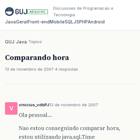
Discussoes de Programacao e
ARQUIVO
Tecnologia
Java
Geral
Front‑end
Mobile
SQL
JS
PHP
Android
GUJ
/
Java
/
Topico
Comparando hora
13 de novembro de 2007
4 respostas
vinicius_vdbPJ
13 de novembro de 2007
V
Ola pessoal…
Nao estou conseguindo comparar hora,
estou utilizando java.sql.Time