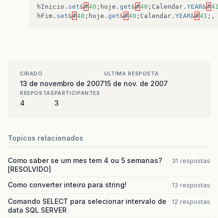
hInicio
.
set
&
#
40
;
hoje
.
get
&
#
40
;
Calendar
.
YEAR
&
#
4
hFim
.
set
&
#
40
;
hoje
.
get
&
#
40
;
Calendar
.
YEAR
&
#
41
;,
CRIADO
ULTIMA RESPOSTA
13 de novembro de 2007
15 de nov. de 2007
RESPOSTAS
PARTICIPANTES
4
3
Topicos relacionados
Como saber se um mes tem 4 ou 5 semanas?
31 respostas
[RESOLVIDO]
Como converter inteiro para string!
13 respostas
Comando SELECT para selecionar intervalo de
12 respostas
data SQL SERVER