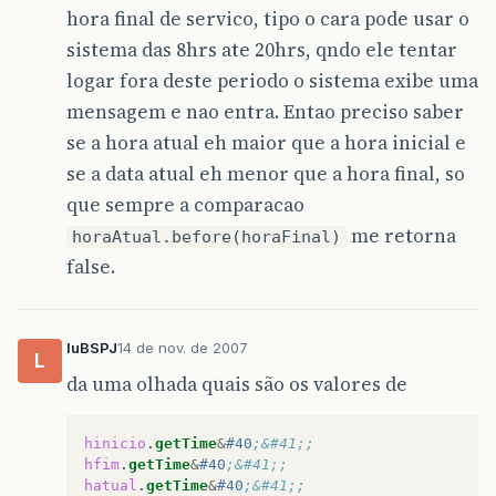
hora final de servico, tipo o cara pode usar o
sistema das 8hrs ate 20hrs, qndo ele tentar
logar fora deste periodo o sistema exibe uma
mensagem e nao entra. Entao preciso saber
se a hora atual eh maior que a hora inicial e
se a data atual eh menor que a hora final, so
que sempre a comparacao
me retorna
horaAtual.before(horaFinal)
false.
luBSPJ
14 de nov. de 2007
L
da uma olhada quais são os valores de
hinicio
.
getTime
&
#40
;&#41;;
hfim
.
getTime
&
#40
;&#41;;
hatual
.
getTime
&
#40
;&#41;;