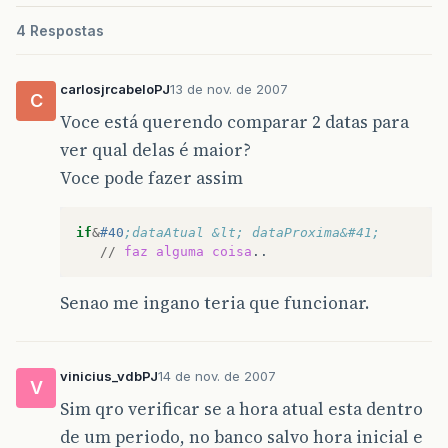
4 Respostas
carlosjrcabeloPJ
13 de nov. de 2007
C
Voce está querendo comparar 2 datas para
ver qual delas é maior?
Voce pode fazer assim
if
&
#40
;dataAtual &lt; dataProxima&#41;
//
faz
alguma
coisa
Senao me ingano teria que funcionar.
vinicius_vdbPJ
14 de nov. de 2007
V
Sim qro verificar se a hora atual esta dentro
de um periodo, no banco salvo hora inicial e