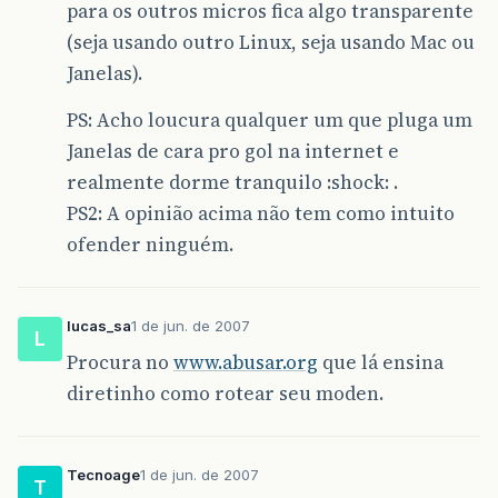
para os outros micros fica algo transparente
(seja usando outro Linux, seja usando Mac ou
Janelas).
PS: Acho loucura qualquer um que pluga um
Janelas de cara pro gol na internet e
realmente dorme tranquilo :shock: .
PS2: A opinião acima não tem como intuito
ofender ninguém.
lucas_sa
1 de jun. de 2007
L
Procura no
www.abusar.org
que lá ensina
diretinho como rotear seu moden.
Tecnoage
1 de jun. de 2007
T