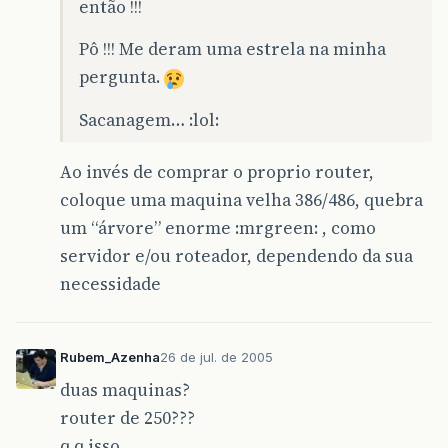
então !!!
Pô !!! Me deram uma estrela na minha
pergunta.
Sacanagem… :lol:
Ao invés de comprar o proprio router,
coloque uma maquina velha 386/486, quebra
um “árvore” enorme :mrgreen: , como
servidor e/ou roteador, dependendo da sua
necessidade
Rubem_Azenha
26 de jul. de 2005
duas maquinas?
router de 250???
q q isso…