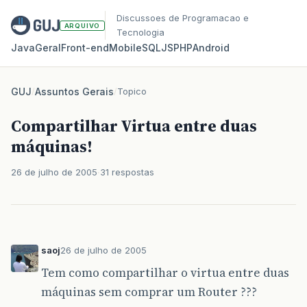
Discussoes de Programacao e
ARQUIVO
Tecnologia
Java
Geral
Front‑end
Mobile
SQL
JS
PHP
Android
GUJ
/
Assuntos Gerais
/
Topico
Compartilhar Virtua entre duas
máquinas!
26 de julho de 2005
31 respostas
saoj
26 de julho de 2005
Tem como compartilhar o virtua entre duas
máquinas sem comprar um Router ???