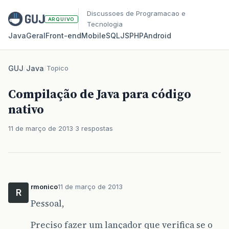
Discussoes de Programacao e
ARQUIVO
Tecnologia
Java
Geral
Front‑end
Mobile
SQL
JS
PHP
Android
GUJ
/
Java
/
Topico
Compilação de Java para código
nativo
11 de março de 2013
3 respostas
rmonico
11 de março de 2013
R
Pessoal,
Preciso fazer um lançador que verifica se o