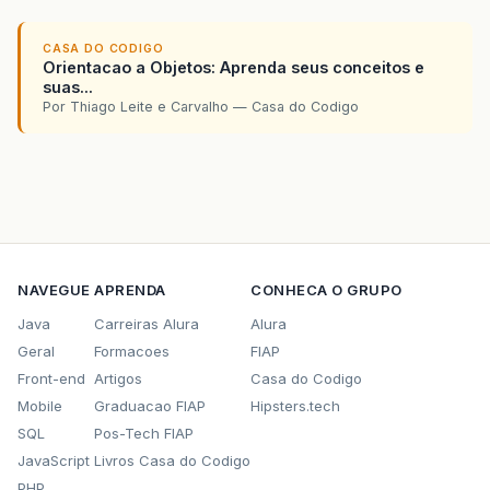
CASA DO CODIGO
Orientacao a Objetos: Aprenda seus conceitos e
suas...
Por Thiago Leite e Carvalho — Casa do Codigo
NAVEGUE
APRENDA
CONHECA O GRUPO
Java
Carreiras Alura
Alura
Geral
Formacoes
FIAP
Front-end
Artigos
Casa do Codigo
Mobile
Graduacao FIAP
Hipsters.tech
SQL
Pos-Tech FIAP
JavaScript
Livros Casa do Codigo
PHP