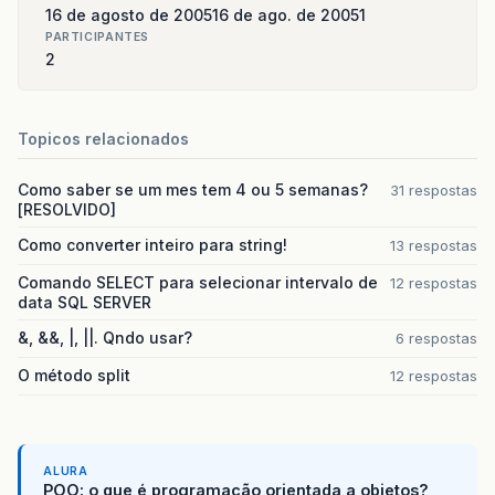
16 de agosto de 2005
16 de ago. de 2005
1
PARTICIPANTES
2
Topicos relacionados
Como saber se um mes tem 4 ou 5 semanas?
31 respostas
[RESOLVIDO]
Como converter inteiro para string!
13 respostas
Comando SELECT para selecionar intervalo de
12 respostas
data SQL SERVER
&, &&, |, ||. Qndo usar?
6 respostas
O método split
12 respostas
ALURA
POO: o que é programação orientada a objetos?