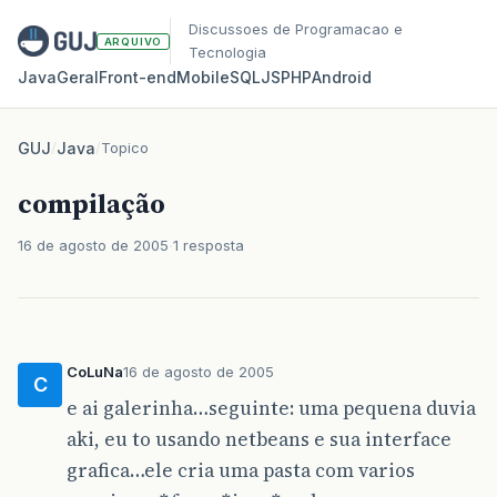
Discussoes de Programacao e
ARQUIVO
Tecnologia
Java
Geral
Front‑end
Mobile
SQL
JS
PHP
Android
GUJ
/
Java
/
Topico
compilação
16 de agosto de 2005
1 resposta
CoLuNa
16 de agosto de 2005
C
e ai galerinha…seguinte: uma pequena duvia
aki, eu to usando netbeans e sua interface
grafica…ele cria uma pasta com varios