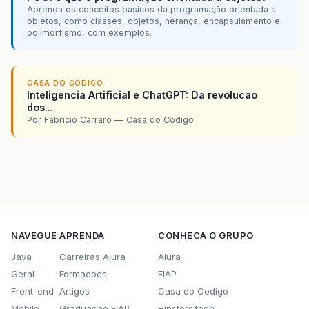
Aprenda os conceitos básicos da programação orientada a
objetos, como classes, objetos, herança, encapsulamento e
polimorfismo, com exemplos.
CASA DO CODIGO
Inteligencia Artificial e ChatGPT: Da revolucao
dos...
Por Fabricio Carraro — Casa do Codigo
NAVEGUE
APRENDA
CONHECA O GRUPO
Java
Carreiras Alura
Alura
Geral
Formacoes
FIAP
Front-end
Artigos
Casa do Codigo
Mobile
Graduacao FIAP
Hipsters.tech