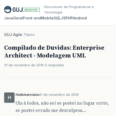
Discussoes de Programacao e
ARQUIVO
Tecnologia
Java
Geral
Front‑end
Mobile
SQL
JS
PHP
Android
GUJ
/
Agile
/
Topico
Compilado de Duvidas: Enterprise
Architect - Modelagem UML
21 de novembro de 2010
0 respostas
Hulkmarciano
21 de novembro de 2010
H
Ola à todos, não sei se postei no lugar certo,
se postei errado me desculpem…