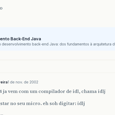
o
ento Back-End Java
m desenvolvimento back-end Java: dos fundamentos à arquitetura de
veira
1 de nov. de 2002
.4 ja vem com um compilador de idl, chama idlj
estar no seu micro. eh soh digitar: idlj