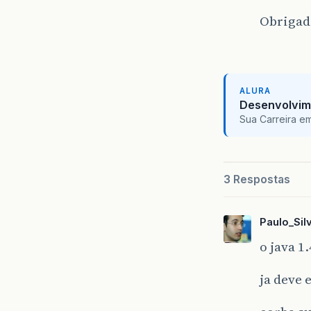
Obrigad
ALURA
Desenvolvim
Sua Carreira e
3 Respostas
Paulo_Sil
o java 1
ja deve 