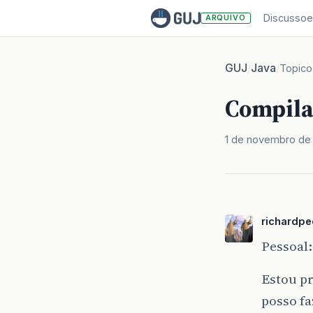
Discussoe
ARQUIVO
GUJ
Java
/
/
Topico
Compila
1 de novembro de
richardpe
Pessoal:
Estou p
posso f