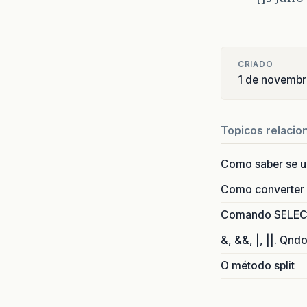
CRIADO
1 de novemb
Topicos relacio
Como saber se 
Como converter i
Comando SELECT 
&, &&, |, ||. Qnd
O método split