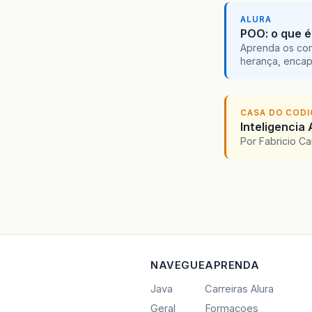
ALURA
POO: o que é
Aprenda os con
herança, encap
CASA DO COD
Inteligencia 
Por Fabricio C
NAVEGUE
APRENDA
Java
Carreiras Alura
Geral
Formacoes