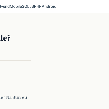
t‑end
Mobile
SQL
JS
PHP
Android
le?
e? Na Sun eu