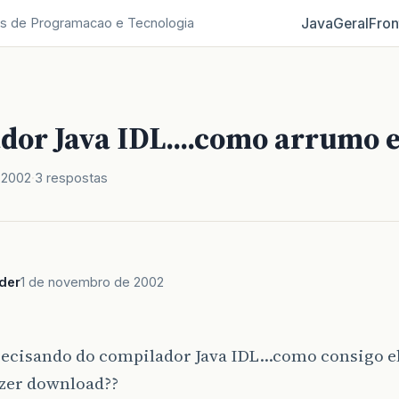
Java
Geral
Fron
s de Programacao e Tecnologia
dor Java IDL....como arrumo e
 2002
3 respostas
der
1 de novembro de 2002
recisando do compilador Java IDL…como consigo el
azer download??