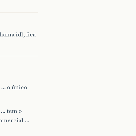
ama idl, fica
 … o único
 … tem o
comercial …