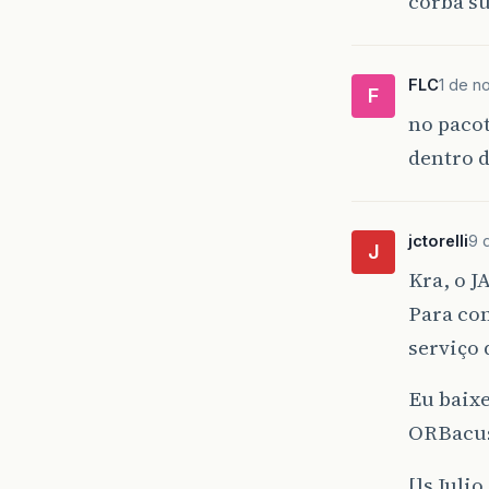
corba s
FLC
1 de n
F
no pacot
dentro d
jctorelli
9 
J
Kra, o 
Para com
serviço 
Eu baixe
ORBacu
[]s Julio