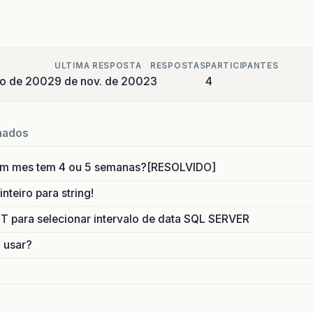
ULTIMA RESPOSTA
RESPOSTAS
PARTICIPANTES
ro de 2002
9 de nov. de 2002
3
4
nados
um mes tem 4 ou 5 semanas?[RESOLVIDO]
nteiro para string!
para selecionar intervalo de data SQL SERVER
o usar?