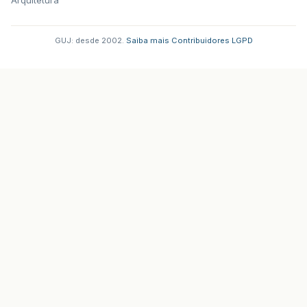
Arquitetura
GUJ: desde 2002.
·
Saiba mais
·
Contribuidores
·
LGPD