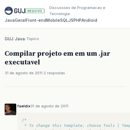
Discussoes de Programacao e
ARQUIVO
Tecnologia
Java
Geral
Front‑end
Mobile
SQL
JS
PHP
Android
GUJ
/
Java
/
Topico
Compilar projeto em em um .jar
executavel
31 de agosto de 2011
2 respostas
faeldix
31 de agosto de 2011
/*
 * To change this template, choose Tools | Tem