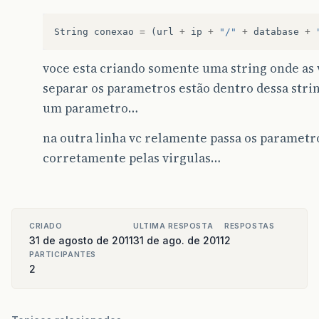
String
conexao
=
(
url
+
ip
+
"/"
+
database
+
voce esta criando somente uma string onde as 
separar os parametros estão dentro dessa stri
um parametro…
na outra linha vc relamente passa os parametr
corretamente pelas virgulas…
CRIADO
ULTIMA RESPOSTA
RESPOSTAS
31 de agosto de 2011
31 de ago. de 2011
2
PARTICIPANTES
2