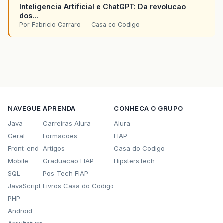
Inteligencia Artificial e ChatGPT: Da revolucao
dos...
Por Fabricio Carraro — Casa do Codigo
NAVEGUE
APRENDA
CONHECA O GRUPO
Java
Carreiras Alura
Alura
Geral
Formacoes
FIAP
Front-end
Artigos
Casa do Codigo
Mobile
Graduacao FIAP
Hipsters.tech
SQL
Pos-Tech FIAP
JavaScript
Livros Casa do Codigo
PHP
Android