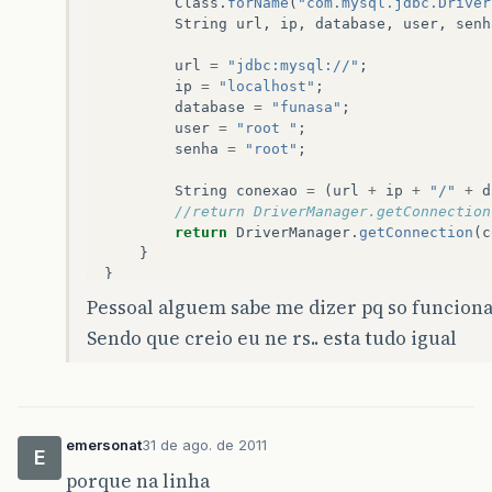
Class
.
forName
(
"com.mysql.jdbc.Driver
String
url
,
ip
,
database
,
user
,
senh
url
=
"jdbc:mysql://"
;
ip
=
"localhost"
;
database
=
"funasa"
;
user
=
"root "
;
senha
=
"root"
;
String
conexao
=
(
url
+
ip
+
"/"
+
d
//return DriverManager.getConnection
return
DriverManager
.
getConnection
(
c
}
}
Pessoal alguem sabe me dizer pq so funcion
Sendo que creio eu ne rs.. esta tudo igual
emersonat
31 de ago. de 2011
E
porque na linha