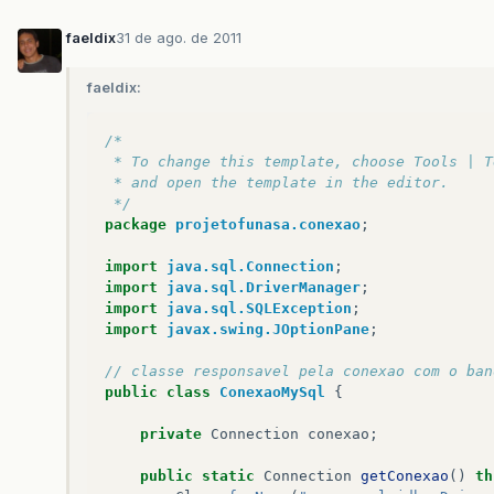
faeldix
31 de ago. de 2011
faeldix:
/*
 * To change this template, choose Tools | T
 * and open the template in the editor.
 */
package
projetofunasa.conexao
;
import
java.sql.Connection
;
import
java.sql.DriverManager
;
import
java.sql.SQLException
;
import
javax.swing.JOptionPane
;
// classe responsavel pela conexao com o ban
public
class
ConexaoMySql
{
private
Connection
conexao
;
public
static
Connection
getConexao
()
th