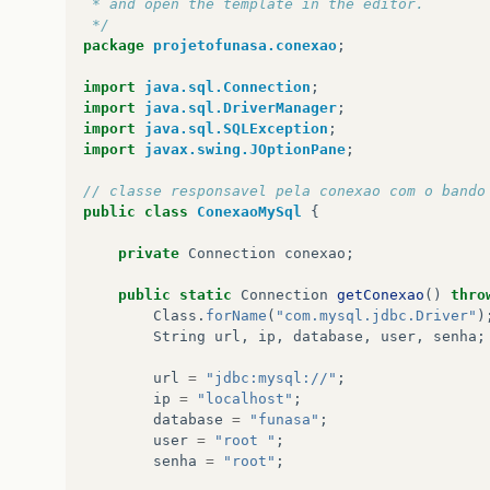
 * and open the template in the editor.
 */
package
projetofunasa.conexao
;
import
java.sql.Connection
;
import
java.sql.DriverManager
;
import
java.sql.SQLException
;
import
javax.swing.JOptionPane
;
// classe responsavel pela conexao com o bando
public
class
ConexaoMySql
{
private
Connection
conexao
;
public
static
Connection
getConexao
()
thro
Class
.
forName
(
"com.mysql.jdbc.Driver"
)
String
url
,
ip
,
database
,
user
,
senha
;
url
=
"jdbc:mysql://"
;
ip
=
"localhost"
;
database
=
"funasa"
;
user
=
"root "
;
senha
=
"root"
;