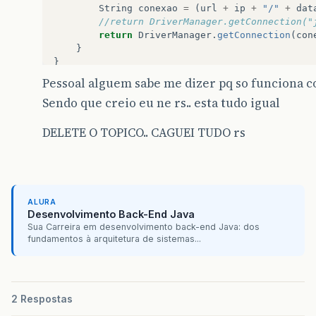
String
conexao
=
(
url
+
ip
+
"/"
+
dat
//return DriverManager.getConnection("
return
DriverManager
.
getConnection
(
con
}
}
Pessoal alguem sabe me dizer pq so funciona c
Sendo que creio eu ne rs.. esta tudo igual
DELETE O TOPICO.. CAGUEI TUDO rs
ALURA
Desenvolvimento Back-End Java
Sua Carreira em desenvolvimento back-end Java: dos
fundamentos à arquitetura de sistemas...
2 Respostas