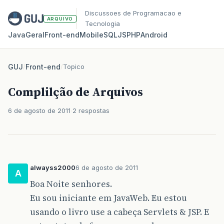
Discussoes de Programacao e
ARQUIVO
Tecnologia
Java
Geral
Front‑end
Mobile
SQL
JS
PHP
Android
GUJ
/
Front-end
/
Topico
Complilção de Arquivos
6 de agosto de 2011
2 respostas
alwayss2000
6 de agosto de 2011
A
Boa Noite senhores.
Eu sou iniciante em JavaWeb. Eu estou
usando o livro use a cabeça Servlets & JSP. E