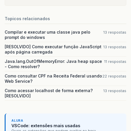
Topicos relacionados
Compilar e executar uma classe java pelo
13 respostas
prompt do windows
[RESOLVIDO] Como executar função JavaScript
13 respostas
após página carregada
Java.lang.OutOfMemoryError: Java heap space
11 respostas
- Como resolver?
Como consultar CPF na Receita Federal usando
22 respostas
Web Service?
Como acessar localhost de forma externa?
13 respostas
[RESOLVIDO]
ALURA
VSCode: extensões mais usadas
Quais as extensões que podem auxiliar na hora