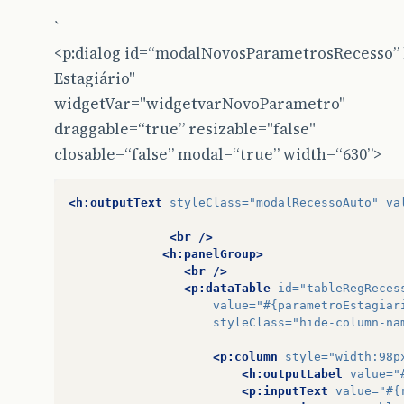
`
<p:dialog id=“modalNovosParametrosRecesso” 
Estagiário"
widgetVar="widgetvarNovoParametro"
draggable=“true” resizable="false"
closable=“false” modal=“true” width=“630”>
<h:outputText
styleClass=
"modalRecessoAuto"
va
<br
/>
<h:panelGroup>
<br
/>
<p:dataTable
id=
"tableRegReces
value=
"#{parametroEstagiar
styleClass=
"hide-column-na
<p:column
style=
"width:98p
<h:outputLabel
value=
"
<p:inputText
value=
"#{