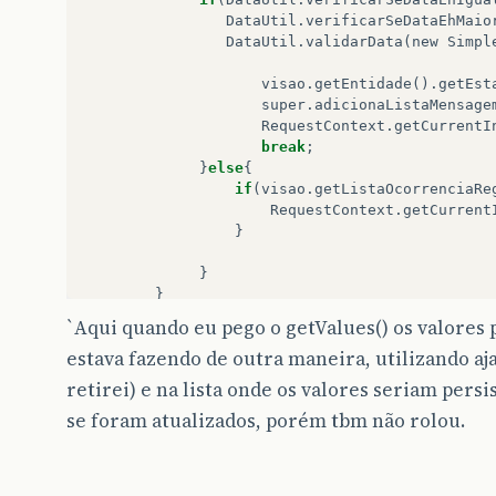
DataUtil
.
verificarSeDataEhMaio
DataUtil
.
validarData
(
new
Simpl
visao
.
getEntidade
().
getEst
super
.
adicionaListaMensage
RequestContext
.
getCurrentI
break
;
}
else
{
if
(
visao
.
getListaOcorrenciaRe
RequestContext
.
getCurrent
}
}
}
}
else
{
`Aqui quando eu pego o getValues() os valores
RequestContext
.
getCurrentInstance
().
ex
estava fazendo de outra maneira, utilizando a
}
retirei) e na lista onde os valores seriam pers
se foram atualizados, porém tbm não rolou.
}