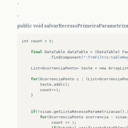
</p:dialog>
`
`
public void salvarRecessoPrimeiraParametriza
int
count
=
0
;
final
DataTable
dataTable
=
(
DataTable
)
Fa
.
findComponent
(
":frmFiltro:tableRe
List
<
OcorrenciaPonto
>
teste
=
new
ArrayLis
for
(
OcorrenciaPonto
c
:
(
List
<
OcorrenciaPo
teste
.
add
(
c
);
count
+=
1
;
}
if
(!
visao
.
getListaRecessoParametrizacao
().
for
(
OcorrenciaPonto
ocorrencia
:
visao
count
+=
1
;
if
(
DataUtil
.
verificarSeDataEhIgua