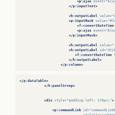
<p:ajax
event=
"blu
</p:inputText>
<h:outputLabel
value=
"
<p:inputMask
value=
"#{
<f:convertDateTime
<p:ajax
event=
"blu
</p:inputMask>
<h:outputLabel
value=
"
<h:outputLabel
id=
"dtL
<f:convertDateTime
</h:outputLabel>
</p:column>
</p:dataTable>
</h:panelGroup>
<div
style=
"padding-left: 170px;"
>
<p:commandLink
id=
"commandLink
styleClass=
"btn