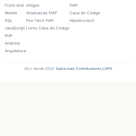
Front-end
Artigos
FIAP
Mobile
Graduacao FIAP
Casa do Codigo
SQL
Pos-Tech FIAP
Hipsters.tech
JavaScript
Livros Casa do Codigo
PHP
Android
Arquitetura
GUJ: desde 2002.
·
Saiba mais
·
Contribuidores
·
LGPD