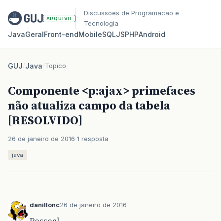
Discussoes de Programacao e
ARQUIVO
Tecnologia
Java
Geral
Front‑end
Mobile
SQL
JS
PHP
Android
GUJ
/
Java
/
Topico
Componente <p:ajax> primefaces
não atualiza campo da tabela
[RESOLVIDO]
26 de janeiro de 2016
1 resposta
java
danillonc
26 de janeiro de 2016