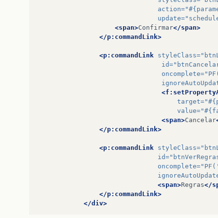
action=
"#{param
update=
"schedul
<span>
Confirmar
</span>
</p:commandLink>
<p:commandLink
styleClass=
"btn
id=
"btnCancela
oncomplete=
"PF
ignoreAutoUpda
<f:setProperty
target=
"#{
value=
"#{f
<span>
Cancelar
</p:commandLink>
<p:commandLink
styleClass=
"btn
id=
"btnVerRegra
oncomplete=
"PF(
ignoreAutoUpdat
<span>
Regras
</s
</p:commandLink>
</div>