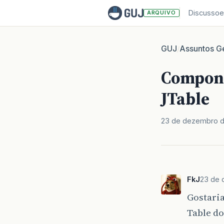
Discussoe
ARQUIVO
GUJ
Assuntos Ge
/
Compone
JTable
23 de dezembro 
FkJ
23 de 
Gostari
Table d