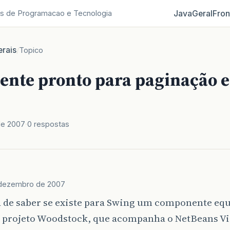
Java
Geral
Fron
s de Programacao e Tecnologia
rais
/
Topico
nte pronto para paginação 
de 2007
0 respostas
dezembro de 2007
a de saber se existe para Swing um componente equ
o projeto Woodstock, que acompanha o NetBeans V