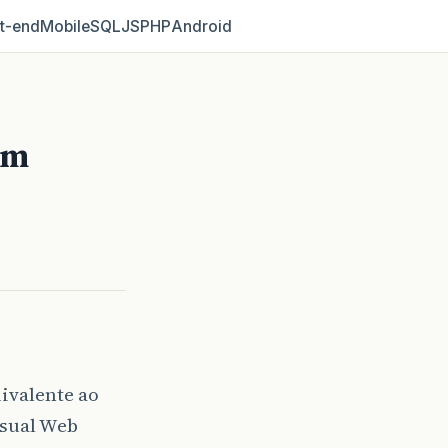
t‑end
Mobile
SQL
JS
PHP
Android
em
ivalente ao
isual Web