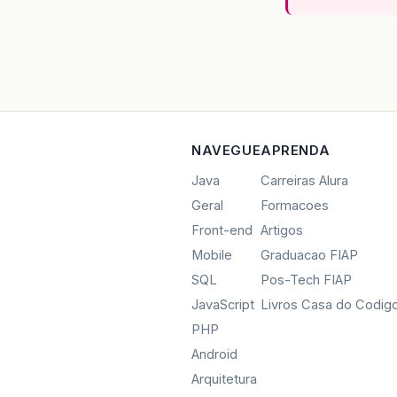
NAVEGUE
APRENDA
Java
Carreiras Alura
Geral
Formacoes
Front-end
Artigos
Mobile
Graduacao FIAP
SQL
Pos-Tech FIAP
JavaScript
Livros Casa do Codig
PHP
Android
Arquitetura