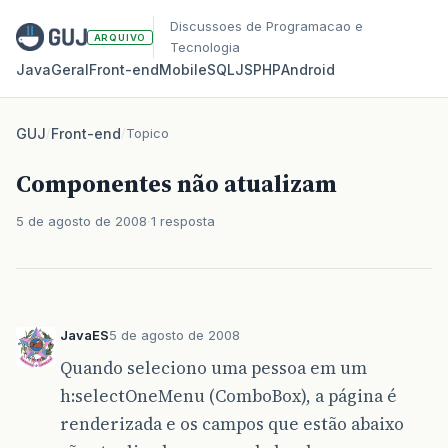
Discussoes de Programacao e
ARQUIVO
Tecnologia
Java
Geral
Front‑end
Mobile
SQL
JS
PHP
Android
GUJ
/
Front-end
/
Topico
Componentes não atualizam
5 de agosto de 2008
1 resposta
JavaES
5 de agosto de 2008
Quando seleciono uma pessoa em um
h:selectOneMenu (ComboBox), a página é
renderizada e os campos que estão abaixo