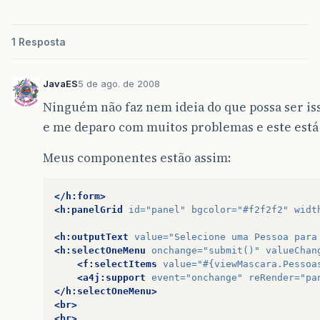
1 Resposta
JavaES
5 de ago. de 2008
Ninguém não faz nem ideia do que possa ser i
e me deparo com muitos problemas e este est
Meus componentes estão assim:
</h:form>
<h:panelGrid
id=
"panel"
bgcolor=
"#f2f2f2"
widt
<h:outputText
value=
"Selecione uma Pessoa para
<h:selectOneMenu
onchange=
"submit()"
valueChan
<f:selectItems
value=
"#{viewMascara.Pessoa
<a4j:support
event=
"onchange"
reRender=
"pa
</h:selectOneMenu>
<br>
<br>