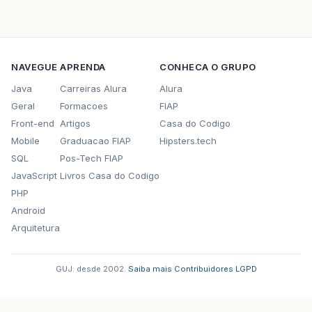
NAVEGUE
APRENDA
CONHECA O GRUPO
Java
Carreiras Alura
Alura
Geral
Formacoes
FIAP
Front-end
Artigos
Casa do Codigo
Mobile
Graduacao FIAP
Hipsters.tech
SQL
Pos-Tech FIAP
JavaScript
Livros Casa do Codigo
PHP
Android
Arquitetura
GUJ: desde 2002.
·
Saiba mais
·
Contribuidores
·
LGPD