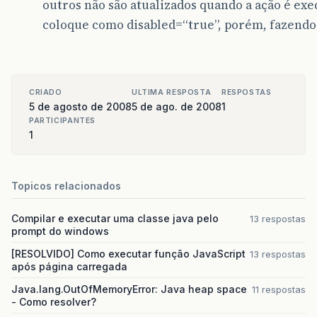
outros não são atualizados quando a ação é ex
<br>
<h:selectOneRadio
layout=
"pageDirection"
value
coloque como disabled=“true”, porém, fazendo 
<f:selectItems
value=
"#{viewMascara.curvaS
</h:selectOneRadio>
<br>
<h:selectOneRadio
layout=
"pageDirection"
value
<f:selectItems
value=
"#{viewMascara.curvaS
CRIADO
ULTIMA RESPOSTA
RESPOSTAS
</h:selectOneRadio>
5 de agosto de 2008
5 de ago. de 2008
1
PARTICIPANTES
</h:panelGrid>
1
</h:form>
Topicos relacionados
Compilar e executar uma classe java pelo
13 respostas
prompt do windows
[RESOLVIDO] Como executar função JavaScript
13 respostas
após página carregada
Java.lang.OutOfMemoryError: Java heap space
11 respostas
- Como resolver?