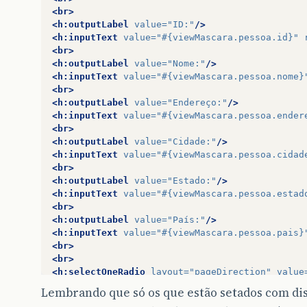
<br>
<h:outputLabel
value=
"ID:"
/>
<h:inputText
value=
"#{viewMascara.pessoa.id}"
<br>
<h:outputLabel
value=
"Nome:"
/>
<h:inputText
value=
"#{viewMascara.pessoa.nome}
<br>
<h:outputLabel
value=
"Endereço:"
/>
<h:inputText
value=
"#{viewMascara.pessoa.ender
<br>
<h:outputLabel
value=
"Cidade:"
/>
<h:inputText
value=
"#{viewMascara.pessoa.cidad
<br>
<h:outputLabel
value=
"Estado:"
/>
<h:inputText
value=
"#{viewMascara.pessoa.estad
<br>
<h:outputLabel
value=
"País:"
/>
<h:inputText
value=
"#{viewMascara.pessoa.pais}
<br>
<br>
<h:selectOneRadio
layout=
"pageDirection"
value
<f:selectItems
value=
"#{viewMascara.curvaS
Lembrando que só os que estão setados com dis
</h:selectOneRadio>