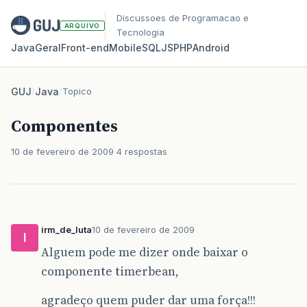
Discussoes de Programacao e
ARQUIVO
Tecnologia
Java
Geral
Front‑end
Mobile
SQL
JS
PHP
Android
GUJ
/
Java
/
Topico
Componentes
10 de fevereiro de 2009
4 respostas
irm_de_luta
10 de fevereiro de 2009
I
Alguem pode me dizer onde baixar o
componente timerbean,
agradeço quem puder dar uma força!!!