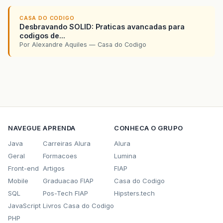
CASA DO CODIGO
Desbravando SOLID: Praticas avancadas para
codigos de...
Por Alexandre Aquiles — Casa do Codigo
NAVEGUE
APRENDA
CONHECA O GRUPO
Java
Carreiras Alura
Alura
Geral
Formacoes
Lumina
Front-end
Artigos
FIAP
Mobile
Graduacao FIAP
Casa do Codigo
SQL
Pos-Tech FIAP
Hipsters.tech
JavaScript
Livros Casa do Codigo
PHP