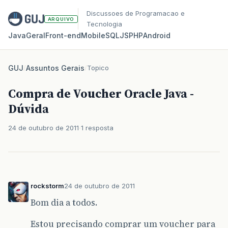
Discussoes de Programacao e
ARQUIVO
Tecnologia
Java
Geral
Front‑end
Mobile
SQL
JS
PHP
Android
GUJ
/
Assuntos Gerais
/
Topico
Compra de Voucher Oracle Java -
Dúvida
24 de outubro de 2011
1 resposta
rockstorm
24 de outubro de 2011
Bom dia a todos.
Estou precisando comprar um voucher para