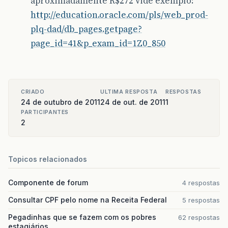
aproximadamente R$272 vide exemplo:
http://education.oracle.com/pls/web_prod-
plq-dad/db_pages.getpage?
page_id=41&p_exam_id=1Z0_850
CRIADO
ULTIMA RESPOSTA
RESPOSTAS
24 de outubro de 2011
24 de out. de 2011
1
PARTICIPANTES
2
Topicos relacionados
Componente de forum
4 respostas
Consultar CPF pelo nome na Receita Federal
5 respostas
Pegadinhas que se fazem com os pobres
62 respostas
estagiários