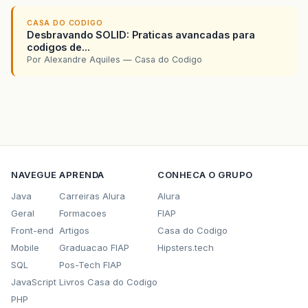
CASA DO CODIGO
Desbravando SOLID: Praticas avancadas para
codigos de...
Por Alexandre Aquiles — Casa do Codigo
NAVEGUE
APRENDA
CONHECA O GRUPO
Java
Carreiras Alura
Alura
Geral
Formacoes
FIAP
Front-end
Artigos
Casa do Codigo
Mobile
Graduacao FIAP
Hipsters.tech
SQL
Pos-Tech FIAP
JavaScript
Livros Casa do Codigo
PHP