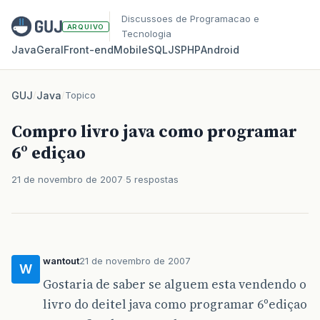
Discussoes de Programacao e
ARQUIVO
Tecnologia
Java
Geral
Front‑end
Mobile
SQL
JS
PHP
Android
GUJ
/
Java
/
Topico
Compro livro java como programar
6º ediçao
21 de novembro de 2007
5 respostas
wantout
21 de novembro de 2007
W
Gostaria de saber se alguem esta vendendo o
livro do deitel java como programar 6ºediçao