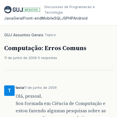
Discussoes de Programacao e
ARQUIVO
Tecnologia
Java
Geral
Front‑end
Mobile
SQL
JS
PHP
Android
GUJ
/
Assuntos Gerais
/
Topico
Computação: Erros Comuns
11 de junho de 2009
5 respostas
tacia
11 de junho de 2009
T
Olá, pessoal.
Sou formada em Ciência de Computação e
estou fazendo algumas pesquisas sobre as