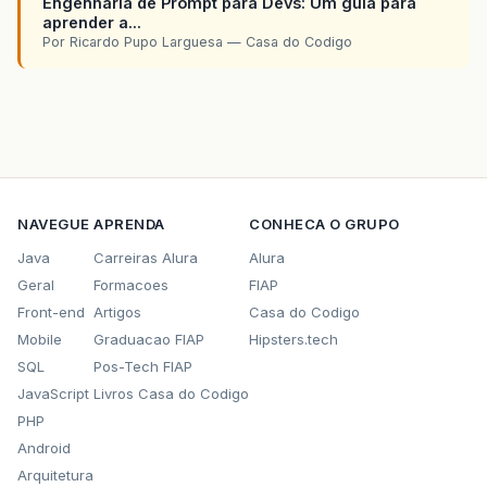
Engenharia de Prompt para Devs: Um guia para
aprender a...
Por Ricardo Pupo Larguesa — Casa do Codigo
NAVEGUE
APRENDA
CONHECA O GRUPO
Java
Carreiras Alura
Alura
Geral
Formacoes
FIAP
Front-end
Artigos
Casa do Codigo
Mobile
Graduacao FIAP
Hipsters.tech
SQL
Pos-Tech FIAP
JavaScript
Livros Casa do Codigo
PHP
Android
Arquitetura