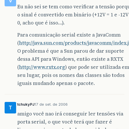
V
Eu não sei se tem como verificar a tensão porq
o sinal é convertido em binário (+12V = 1 e -12V
0, acho que é isso…).
Para comunicação serial existe a JavaComm
(
http://java.sun.com/products/javacomm/index.
O problema é que a Sun parou de dar suporte
dessa API para Windows, então existe a RXTX
(
http://www.rxtx.org
) que pode ser utilizada e
seu lugar, pois os nomes das classes são todos
iguais mudando apenas o pacote.
tchukyPJ
17 de set. de 2006
T
amigo você nao irá conseguir ler tensões via
porta serial, o que você terá que fazer é