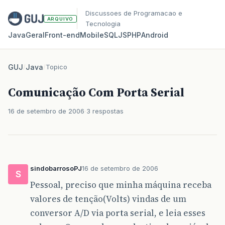
Discussoes de Programacao e
ARQUIVO
Tecnologia
Java
Geral
Front‑end
Mobile
SQL
JS
PHP
Android
GUJ
/
Java
/
Topico
Comunicação Com Porta Serial
16 de setembro de 2006
3 respostas
sindobarrosoPJ
16 de setembro de 2006
S
Pessoal, preciso que minha máquina receba
valores de tenção(Volts) vindas de um
conversor A/D via porta serial, e leia esses