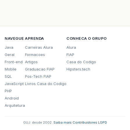
NAVEGUE
APRENDA
CONHECA O GRUPO
Java
Carreiras Alura
Alura
Geral
Formacoes
FIAP
Front-end
Artigos
Casa do Codigo
Mobile
Graduacao FIAP
Hipsters.tech
SQL
Pos-Tech FIAP
JavaScript
Livros Casa do Codigo
PHP
Android
Arquitetura
GUJ: desde 2002.
·
Saiba mais
·
Contribuidores
·
LGPD