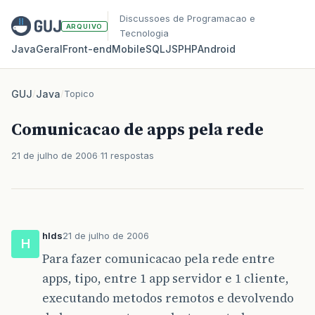
Discussoes de Programacao e
ARQUIVO
Tecnologia
Java
Geral
Front‑end
Mobile
SQL
JS
PHP
Android
GUJ
/
Java
/
Topico
Comunicacao de apps pela rede
21 de julho de 2006
11 respostas
hlds
21 de julho de 2006
H
Para fazer comunicacao pela rede entre
apps, tipo, entre 1 app servidor e 1 cliente,
executando metodos remotos e devolvendo