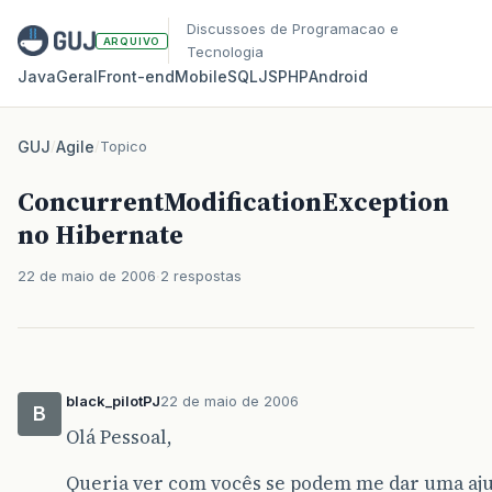
Discussoes de Programacao e
ARQUIVO
Tecnologia
Java
Geral
Front‑end
Mobile
SQL
JS
PHP
Android
GUJ
/
Agile
/
Topico
ConcurrentModificationException
no Hibernate
22 de maio de 2006
2 respostas
black_pilotPJ
22 de maio de 2006
B
Olá Pessoal,
Queria ver com vocês se podem me dar uma aju