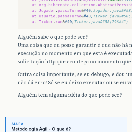
at
org
.
hibernate
.
collection
.
AbstractPersis
at
Jogador
.
passaTurno
&
#40
;Jogador.java&#58
at
Usuario
.
passaTurno
&
#40
;Ticker.java&#58;
at
Ticker
.
run
&
#40
;Ticker.java&#58;79&#41;
Alguém sabe o que pode ser?
Uma coisa que eu posso garantir é que não h
execução no momento em que esta é executada.
solicitação http que aconteça no momento que 
Outra coisa importante, se eu debugo, e dou u
não dá erro! Só se eu deixo executar ou se eu v
Alguém tem alguma idéia do que pode ser?
ALURA
Metodologia Ágil - O que é?