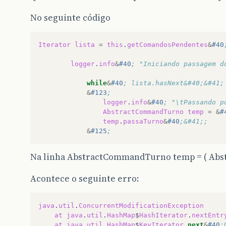
No seguinte código
Iterator
lista
=
this
.
getComandosPendentes
&
#40
logger
.
info
&
#40
; "Iniciando passagem d
while
&
#40
; lista.hasNext&#40;&#41;
&
#123
;
logger
.
info
&
#40
; "\tPassando p
AbstractCommandTurno
temp
=
&
#
temp
.
passaTurno
&
#40
;&#41;;
&
#125
;
Na linha AbstractCommandTurno temp = ( Ab
Acontece o seguinte erro:
java
.
util
.
ConcurrentModificationException
at
java
.
util
.
HashMap
$
HashIterator
.
nextEntr
at
java
.
util
.
HashMap
$
KeyIterator
.
next
&
#40
;