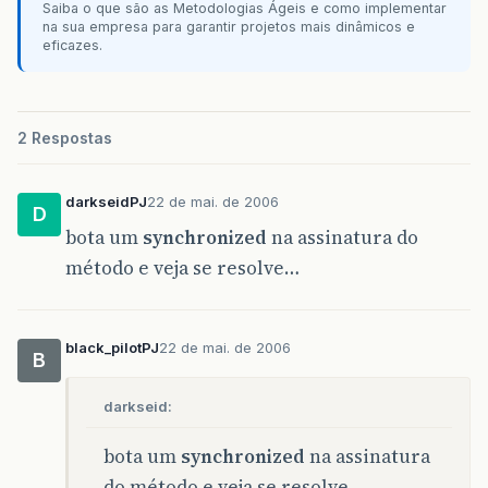
Saiba o que são as Metodologias Ágeis e como implementar
na sua empresa para garantir projetos mais dinâmicos e
eficazes.
2 Respostas
darkseidPJ
22 de mai. de 2006
D
bota um
synchronized
na assinatura do
método e veja se resolve…
black_pilotPJ
22 de mai. de 2006
B
darkseid:
bota um
synchronized
na assinatura
do método e veja se resolve…