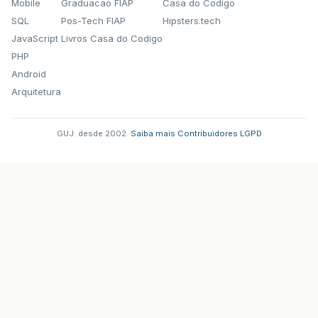
Mobile
Graduacao FIAP
Casa do Codigo
SQL
Pos-Tech FIAP
Hipsters.tech
JavaScript
Livros Casa do Codigo
PHP
Android
Arquitetura
GUJ: desde 2002.
·
Saiba mais
·
Contribuidores
·
LGPD