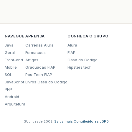
NAVEGUE
APRENDA
CONHECA O GRUPO
Java
Carreiras Alura
Alura
Geral
Formacoes
FIAP
Front-end
Artigos
Casa do Codigo
Mobile
Graduacao FIAP
Hipsters.tech
SQL
Pos-Tech FIAP
JavaScript
Livros Casa do Codigo
PHP
Android
Arquitetura
GUJ: desde 2002.
·
Saiba mais
·
Contribuidores
·
LGPD