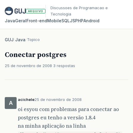
Discussoes de Programacao e
ARQUIVO
Tecnologia
Java
Geral
Front‑end
Mobile
SQL
JS
PHP
Android
GUJ
/
Java
/
Topico
Conectar postgres
25 de novembro de 2008
3 respostas
acichele
25 de novembro de 2008
A
oi esyou com problemas para conectar ao
postgres eu tenho a versão 1.8.4
na minha aplicação na linha