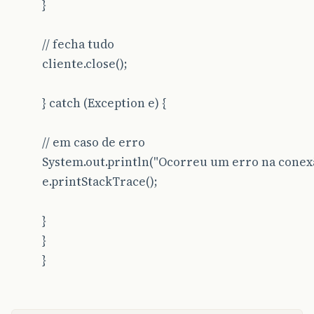
}
// fecha tudo
cliente.close();
} catch (Exception e) {
// em caso de erro
System.out.println("Ocorreu um erro na conexã
e.printStackTrace();
}
}
}