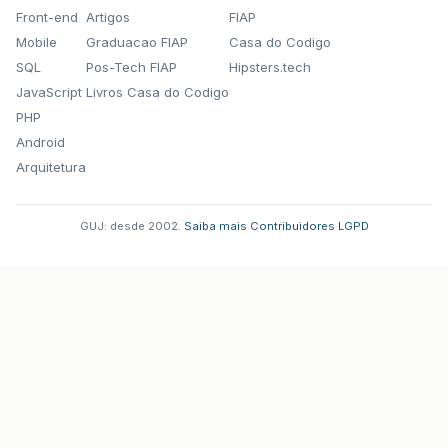
Front-end
Artigos
FIAP
Mobile
Graduacao FIAP
Casa do Codigo
SQL
Pos-Tech FIAP
Hipsters.tech
JavaScript
Livros Casa do Codigo
PHP
Android
Arquitetura
GUJ: desde 2002.
·
Saiba mais
·
Contribuidores
·
LGPD