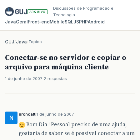
Discussoes de Programacao e
ARQUIVO
Tecnologia
Java
Geral
Front‑end
Mobile
SQL
JS
PHP
Android
GUJ
/
Java
/
Topico
Conectar-se no servidor e copiar o
arquivo para máquina cliente
1 de junho de 2007
2 respostas
nroncatti
1 de junho de 2007
N
Bom Dia ! Pessoal preciso de uma ajuda,
gostaria de saber se é possível conectar a um