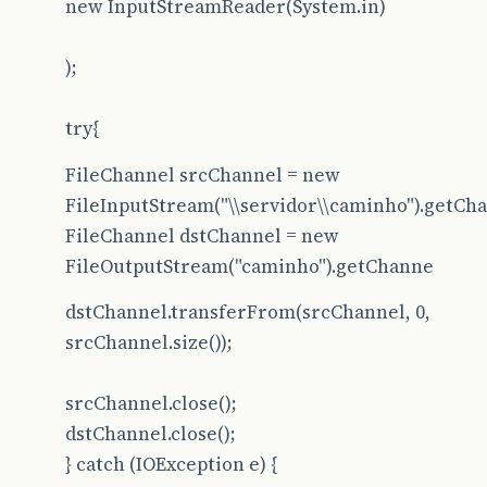
new InputStreamReader(System.in)
);
try{
FileChannel srcChannel = new
FileInputStream("\\servidor\\caminho").getCha
FileChannel dstChannel = new
FileOutputStream("caminho").getChanne
dstChannel.transferFrom(srcChannel, 0,
srcChannel.size());
srcChannel.close();
dstChannel.close();
} catch (IOException e) {