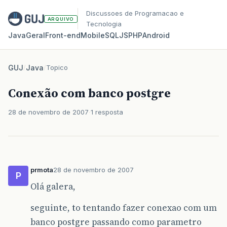
Discussoes de Programacao e
ARQUIVO
Tecnologia
Java
Geral
Front‑end
Mobile
SQL
JS
PHP
Android
GUJ
/
Java
/
Topico
Conexão com banco postgre
28 de novembro de 2007
1 resposta
prmota
28 de novembro de 2007
P
Olá galera,
seguinte, to tentando fazer conexao com um
banco postgre passando como parametro