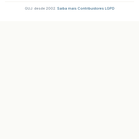
GUJ: desde 2002.
·
Saiba mais
·
Contribuidores
·
LGPD