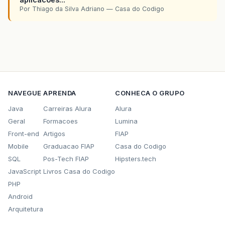
Por Thiago da Silva Adriano — Casa do Codigo
NAVEGUE
APRENDA
CONHECA O GRUPO
Java
Carreiras Alura
Alura
Geral
Formacoes
Lumina
Front-end
Artigos
FIAP
Mobile
Graduacao FIAP
Casa do Codigo
SQL
Pos-Tech FIAP
Hipsters.tech
JavaScript
Livros Casa do Codigo
PHP
Android
Arquitetura