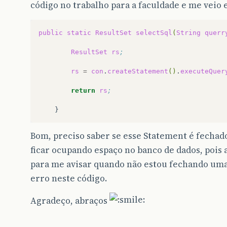
código no trabalho para a faculdade e me veio e
public
static
ResultSet
selectSql
(
String
querr
ResultSet
rs
;
rs
=
con
.
createStatement
()
.
executeQuer
return
rs
;
Bom, preciso saber se esse Statement é fechado 
ficar ocupando espaço no banco de dados, pois a
para me avisar quando não estou fechando um
erro neste código.
Agradeço, abraços