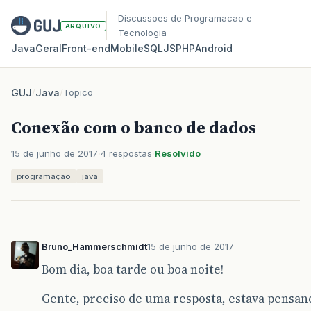
Discussoes de Programacao e
ARQUIVO
Tecnologia
Java
Geral
Front‑end
Mobile
SQL
JS
PHP
Android
GUJ
/
Java
/
Topico
Conexão com o banco de dados
15 de junho de 2017
4 respostas
Resolvido
programação
java
Bruno_Hammerschmidt
15 de junho de 2017
Bom dia, boa tarde ou boa noite!
Gente, preciso de uma resposta, estava pens