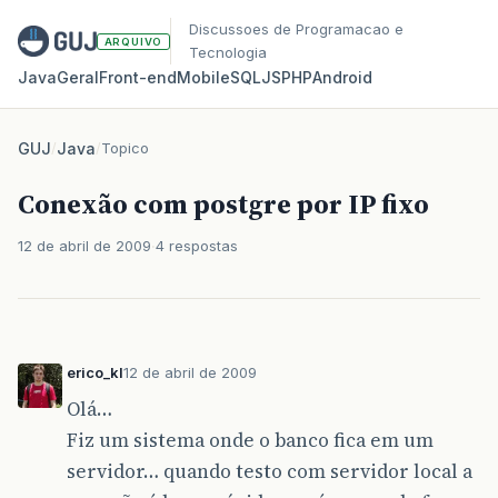
Discussoes de Programacao e
ARQUIVO
Tecnologia
Java
Geral
Front‑end
Mobile
SQL
JS
PHP
Android
GUJ
/
Java
/
Topico
Conexão com postgre por IP fixo
12 de abril de 2009
4 respostas
erico_kl
12 de abril de 2009
Olá…
Fiz um sistema onde o banco fica em um
servidor… quando testo com servidor local a