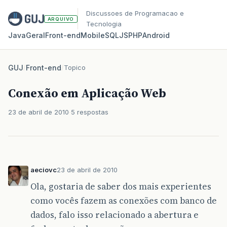
Discussoes de Programacao e
ARQUIVO
Tecnologia
Java
Geral
Front‑end
Mobile
SQL
JS
PHP
Android
GUJ
/
Front-end
/
Topico
Conexão em Aplicação Web
23 de abril de 2010
5 respostas
aeciovc
23 de abril de 2010
Ola, gostaria de saber dos mais experientes
como vocês fazem as conexões com banco de
dados, falo isso relacionado a abertura e