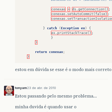
conexao
=
ds.getConnection()
;
conexao.setAutoCommit(false)
;
conexao.setTransactionIsolatio
}
catch
(
Exception
ex
)
{
ex.printStackTrace()
;
}
}
return
conexao
;
}
estou em dúvida se esse é o modo mais correto 
tonyam
23 de abr. de 2010
Estou passando pelo mesmo problema…
minha duvida é quando usar o