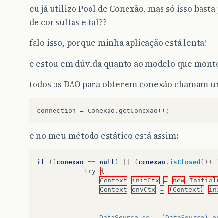
eu já utilizo Pool de Conexão, mas só isso bast
de consultas e tal??
falo isso, porque minha aplicação está lenta!
e estou em dúvida quanto ao modelo que monte
todos os DAO para obterem conexão chamam u
e no meu método estático está assim:
if
((
conexao
==
null
)
||
(
conexao
.
isClosed
())
try
{
Context
initCtx
=
new
Initial
Context
envCtx
=
(Context)
in
				DataSource ds = (DataSource) 