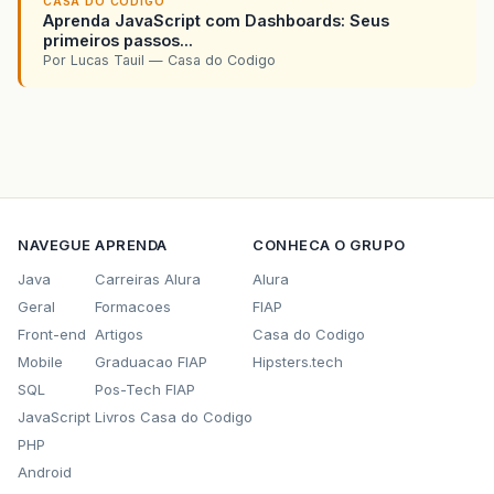
CASA DO CODIGO
Aprenda JavaScript com Dashboards: Seus
primeiros passos...
Por Lucas Tauil — Casa do Codigo
NAVEGUE
APRENDA
CONHECA O GRUPO
Java
Carreiras Alura
Alura
Geral
Formacoes
FIAP
Front-end
Artigos
Casa do Codigo
Mobile
Graduacao FIAP
Hipsters.tech
SQL
Pos-Tech FIAP
JavaScript
Livros Casa do Codigo
PHP
Android