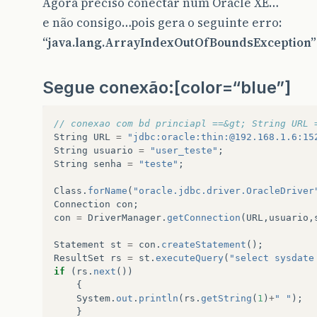
Agora preciso conectar num Oracle XE…
e não consigo…pois gera o seguinte erro:
“java.lang.ArrayIndexOutOfBoundsException”
Segue conexão:[color=“blue”]
// conexao com bd princiapl ==&gt; String URL 
String
URL
=
"jdbc:oracle:thin:@192.168.1.6:15
String
usuario
=
"user_teste"
;
String
senha
=
"teste"
;
Class
.
forName
(
"oracle.jdbc.driver.OracleDriver
Connection
con
;
con
=
DriverManager
.
getConnection
(
URL
,
usuario
,
Statement
st
=
con
.
createStatement
();
ResultSet
rs
=
st
.
executeQuery
(
"select sysdate
if
(
rs
.
next
())
{
System
.
out
.
println
(
rs
.
getString
(
1
)
+
" "
);
}