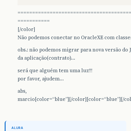
======================================
===========
[/color]
Não podemos conectar no OracleXE com classes
obs.: não podemos migrar para nova versão do 
da aplicação(contrato)…
será que alguém tem uma luz!!!
por favor, ajudem…
abs,
marcio
[color=“blue”][/color][color=“blue”][/co
ALURA