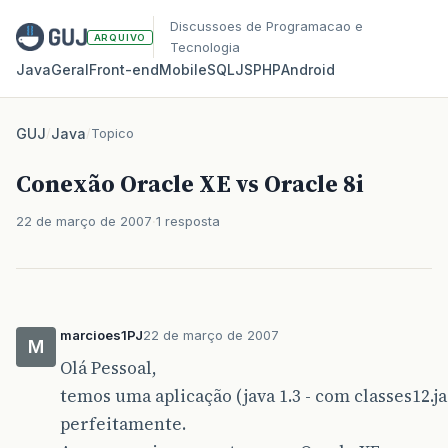
Discussoes de Programacao e
ARQUIVO
Tecnologia
Java
Geral
Front‑end
Mobile
SQL
JS
PHP
Android
GUJ
/
Java
/
Topico
Conexão Oracle XE vs Oracle 8i
22 de março de 2007
1 resposta
marcioes1PJ
22 de março de 2007
M
Olá Pessoal,
temos uma aplicação (java 1.3 - com classes12.j
perfeitamente.