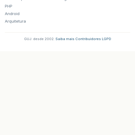
PHP
Android
Arquitetura
GUJ: desde 2002.
·
Saiba mais
·
Contribuidores
·
LGPD