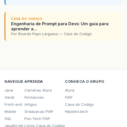
CASA DO CODIGO
Engenharia de Prompt para Devs: Um guia para
aprender a...
Por Ricardo Pupo Larguesa — Casa do Codigo
NAVEGUE
APRENDA
CONHECA O GRUPO
Java
Carreiras Alura
Alura
Geral
Formacoes
FIAP
Front-end
Artigos
Casa do Codigo
Mobile
Graduacao FIAP
Hipsters.tech
SQL
Pos-Tech FIAP
JavaScript
Livros Casa do Codigo