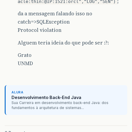
;
acle:thin:
@IP
:1521:orcl”,“LOG”,“SEN”)
da a mensagem falando isso no
catch=>SQLException
Protocol violation
Alguem teria ideia do que pode ser :?:
Grato
UNMD
ALURA
Desenvolvimento Back-End Java
Sua Carreira em desenvolvimento back-end Java: dos
fundamentos à arquitetura de sistemas...