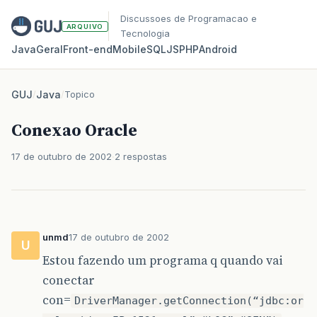
Discussoes de Programacao e
ARQUIVO
Tecnologia
Java
Geral
Front‑end
Mobile
SQL
JS
PHP
Android
GUJ
/
Java
/
Topico
Conexao Oracle
17 de outubro de 2002
2 respostas
unmd
17 de outubro de 2002
U
Estou fazendo um programa q quando vai
conectar
con=
DriverManager.getConnection(“jdbc:or