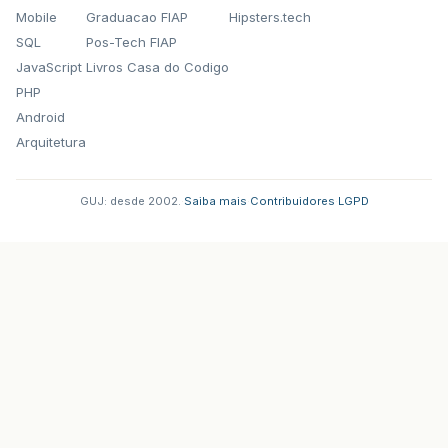
Mobile
Graduacao FIAP
Hipsters.tech
SQL
Pos-Tech FIAP
JavaScript
Livros Casa do Codigo
PHP
Android
Arquitetura
GUJ: desde 2002.
·
Saiba mais
·
Contribuidores
·
LGPD