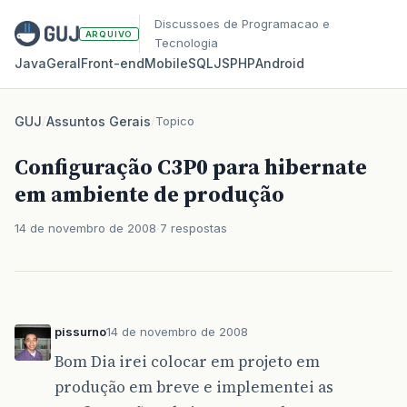
Discussoes de Programacao e
ARQUIVO
Tecnologia
Java
Geral
Front‑end
Mobile
SQL
JS
PHP
Android
GUJ
/
Assuntos Gerais
/
Topico
Configuração C3P0 para hibernate
em ambiente de produção
14 de novembro de 2008
7 respostas
pissurno
14 de novembro de 2008
Bom Dia irei colocar em projeto em
produção em breve e implementei as