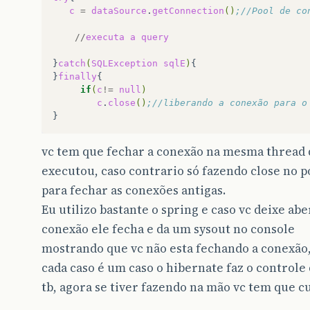
c
=
dataSource
.
getConnection
()
;//Pool de co
//
executa
a
query
}
catch
(
SQLException
sqlE
)
{

}
finally
if
(
c
!=
null
)
c
.
close
()
;//liberando a conexão para o
vc tem que fechar a conexão na mesma thread
executou, caso contrario só fazendo close no p
para fechar as conexões antigas.
Eu utilizo bastante o spring e caso vc deixe abe
conexão ele fecha e da um sysout no console
mostrando que vc não esta fechando a conexão
cada caso é um caso o hibernate faz o controle 
tb, agora se tiver fazendo na mão vc tem que cu