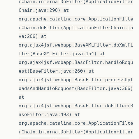
rChain.internalDoFilter(ApplicationFilter
Chain.java:290) at
org.apache.catalina.core.ApplicationFilte
rChain.doFilter(ApplicationFilterChain.ja
va:206) at
org.ajax4jsf.webapp.BaseXMLFilter.doXmlFi
lter(BaseXMLFilter.java:154) at
org.ajax4jsf.webapp.BaseFilter.handleRequ
est(BaseFilter.java:260) at
org.ajax4jsf.webapp.BaseFilter.processUpl
oadsAndHandleRequest(BaseFilter.java:366)
at
org.ajax4jsf.webapp.BaseFilter.doFilter(B
aseFilter.java:493) at
org.apache.catalina.core.ApplicationFilte
rChain.internalDoFilter(ApplicationFilter