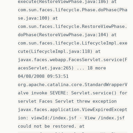
execute(RestoreViewPhase.java:186) at
com.sun.faces.lifecycle.Phase.doPhase(Pha
se.java:100) at
com.sun.faces.lifecycle.RestoreViewPhase.
doPhase(RestoreViewPhase.java:104) at
com.sun.faces.lifecycle.LifecycleImpl.exe
cute(LifecycleImpl.java:118) at
javax.faces.webapp.FacesServlet.service(F
acesServlet.java:265) ... 18 more
04/08/2008 09:53:51
org.apache.catalina.core.StandardWrapperV
alve invoke SEVERE: Servlet.service() for
servlet Faces Servlet threw exception
javax.faces.application.ViewExpiredExcept
ion: viewId:/index.jsf - View /index.jsf
could not be restored. at