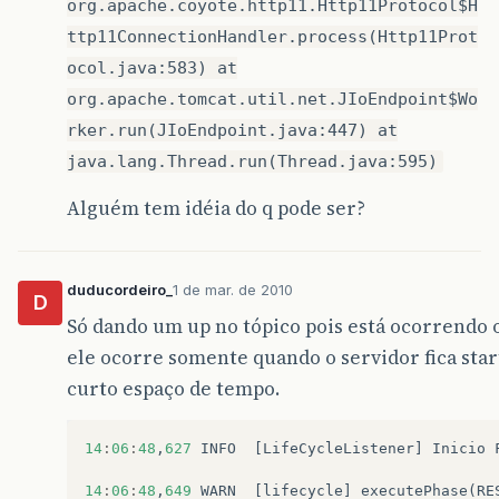
org.apache.coyote.http11.Http11Protocol$H
ttp11ConnectionHandler.process(Http11Prot
ocol.java:583) at
org.apache.tomcat.util.net.JIoEndpoint$Wo
rker.run(JIoEndpoint.java:447) at
java.lang.Thread.run(Thread.java:595)
Alguém tem idéia do q pode ser?
duducordeiro_
1 de mar. de 2010
D
Só dando um up no tópico pois está ocorrend
ele ocorre somente quando o servidor fica star
curto espaço de tempo.
14
:
06
:
48
,
627
INFO
[
LifeCycleListener
]
Inicio
14
:
06
:
48
,
649
WARN
[
lifecycle
]
executePhase
(
RE