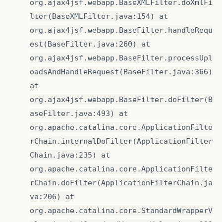
org.ajax4jsf.webapp.BaseXMLFilter.doXmlFi
lter(BaseXMLFilter.java:154) at
org.ajax4jsf.webapp.BaseFilter.handleRequ
est(BaseFilter.java:260) at
org.ajax4jsf.webapp.BaseFilter.processUpl
oadsAndHandleRequest(BaseFilter.java:366)
at
org.ajax4jsf.webapp.BaseFilter.doFilter(B
aseFilter.java:493) at
org.apache.catalina.core.ApplicationFilte
rChain.internalDoFilter(ApplicationFilter
Chain.java:235) at
org.apache.catalina.core.ApplicationFilte
rChain.doFilter(ApplicationFilterChain.ja
va:206) at
org.apache.catalina.core.StandardWrapperV