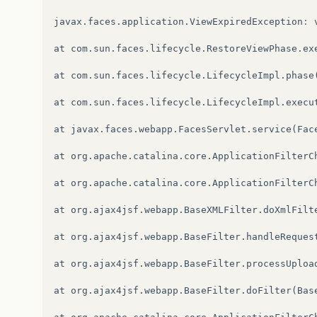
javax
.
faces
.
application
.
ViewExpiredException
:
at
com
.
sun
.
faces
.
lifecycle
.
RestoreViewPhase
.
ex
at
com
.
sun
.
faces
.
lifecycle
.
LifecycleImpl
.
phase
at
com
.
sun
.
faces
.
lifecycle
.
LifecycleImpl
.
execu
at
javax
.
faces
.
webapp
.
FacesServlet
.
service
(
Fac
at
org
.
apache
.
catalina
.
core
.
ApplicationFilterC
at
org
.
apache
.
catalina
.
core
.
ApplicationFilterC
at
org
.
ajax4jsf
.
webapp
.
BaseXMLFilter
.
doXmlFilt
at
org
.
ajax4jsf
.
webapp
.
BaseFilter
.
handleReques
at
org
.
ajax4jsf
.
webapp
.
BaseFilter
.
processUploa
at
org
.
ajax4jsf
.
webapp
.
BaseFilter
.
doFilter
(
Bas