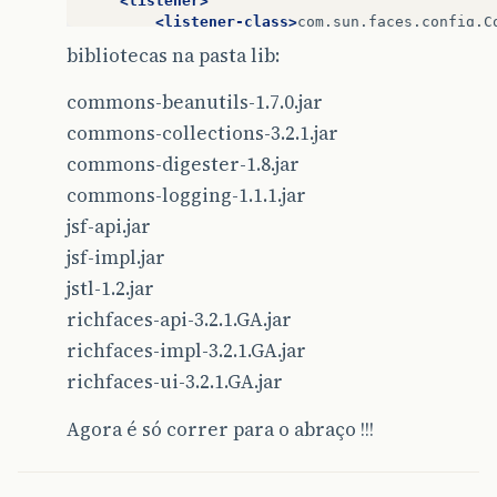
<listener>
<listener-class>
com.sun.faces.config.C
</listener>
bibliotecas na pasta lib:
<!--Faces servlet  -->
commons-beanutils-1.7.0.jar
<servlet>
<servlet-name>
Faces
Servlet
</servlet-nam
commons-collections-3.2.1.jar
<servlet-class>
javax.faces.webapp.FacesS
commons-digester-1.8.jar
<load-on-startup>
1
</load-on-startup>
</servlet>
commons-logging-1.1.1.jar
jsf-api.jar
<!-- Faces Servlet Mapping -->
jsf-impl.jar
<servlet-mapping>
<servlet-name>
Faces
Servlet
</servlet-nam
jstl-1.2.jar
<url-pattern>
*.jsf
</url-pattern>
richfaces-api-3.2.1.GA.jar
</servlet-mapping>
richfaces-impl-3.2.1.GA.jar
<servlet-mapping>
richfaces-ui-3.2.1.GA.jar
<servlet-name>
Faces
Servlet
</servlet-nam
<url-pattern>
/faces/*
</url-pattern>
</servlet-mapping>
Agora é só correr para o abraço !!!
<login-config>
<auth-method>
BASIC
</auth-method>