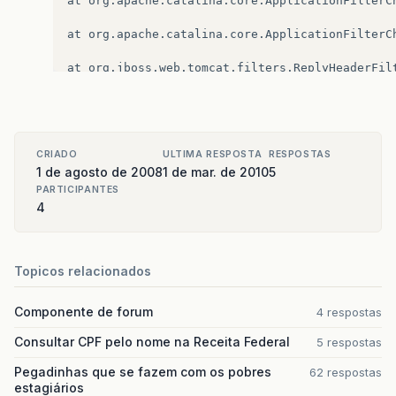
at
org
.
apache
.
catalina
.
core
.
ApplicationFilterC
at
org
.
apache
.
catalina
.
core
.
ApplicationFilterC
at
org
.
jboss
.
web
.
tomcat
.
filters
.
ReplyHeaderFil
at
org
.
apache
.
catalina
.
core
.
ApplicationFilterC
at
org
.
apache
.
catalina
.
core
.
ApplicationFilterC
CRIADO
ULTIMA RESPOSTA
RESPOSTAS
at
org
.
apache
.
catalina
.
core
.
StandardWrapperVal
1 de agosto de 2008
1 de mar. de 2010
5
PARTICIPANTES
at
org
.
apache
.
catalina
.
core
.
StandardContextVal
4
at
org
.
jboss
.
web
.
tomcat
.
security
.
SecurityAssoc
at
org
.
jboss
.
web
.
tomcat
.
security
.
JaccContextVa
Topicos relacionados
at
org
.
apache
.
catalina
.
core
.
StandardHostValve
.
Componente de forum
4 respostas
at
org
.
apache
.
catalina
.
valves
.
ErrorReportValve
Consultar CPF pelo nome na Receita Federal
5 respostas
at
org
.
jboss
.
web
.
tomcat
.
service
.
jca
.
CachedConn
Pegadinhas que se fazem com os pobres
62 respostas
estagiários