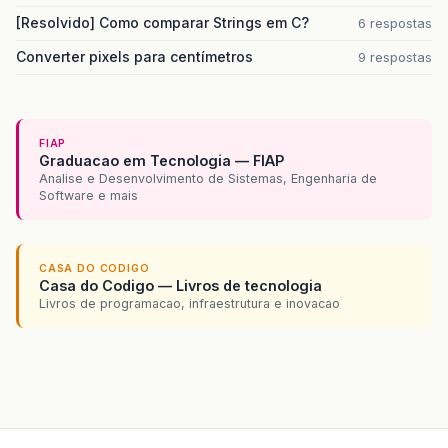
at
org
.
apache
.
catalina
.
core
.
StandardEngineValv
[Resolvido] Como comparar Strings em C?
6 respostas
at
org
.
apache
.
catalina
.
connector
.
CoyoteAdapter
Converter pixels para centímetros
9 respostas
at
org
.
apache
.
coyote
.
http11
.
Http11Processor
.
pr
at
org
.
apache
.
coyote
.
http11
.
Http11Protocol$Htt
FIAP
Graduacao em Tecnologia — FIAP
at
org
.
apache
.
tomcat
.
util
.
net
.
JIoEndpoint$Work
Analise e Desenvolvimento de Sistemas, Engenharia de
Software e mais
at
java
.
lang
.
Thread
.
run
(
Unknown
Source
)
14
:
06
:
48
,
649
INFO
[
LifeCycleListener
]
Fim
Fas
CASA DO CODIGO
14
:
06
:
48
,
655
ERROR
[
BaseXMLFilter
]
Exception
i
Casa do Codigo — Livros de tecnologia
Livros de programacao, infraestrutura e inovacao
javax
.
servlet
.
ServletException
:
viewId
:/
index
.
at
javax
.
faces
.
webapp
.
FacesServlet
.
service
(
Fac
at
org
.
apache
.
catalina
.
core
.
ApplicationFilterC
at
org
.
apache
.
catalina
.
core
.
ApplicationFilterC