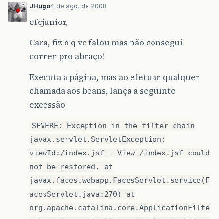
</login-config>
JHugo
4 de ago. de 2008
efcjunior,
<welcome-file-list>
<welcome-file>
faces/index.jsp
</welcome
Cara, fiz o q vc falou mas não consegui
</welcome-file-list>
</web-app>
correr pro abraço!
Executa a página, mas ao efetuar qualquer
chamada aos beans, lança a seguinte
excessão:
SEVERE: Exception in the filter chain
javax.servlet.ServletException:
viewId:/index.jsf - View /index.jsf could
not be restored. at
javax.faces.webapp.FacesServlet.service(F
acesServlet.java:270) at
org.apache.catalina.core.ApplicationFilte