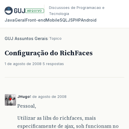
Discussoes de Programacao e
ARQUIVO
Tecnologia
Java
Geral
Front‑end
Mobile
SQL
JS
PHP
Android
GUJ
/
Assuntos Gerais
/
Topico
Configuração do RichFaces
1 de agosto de 2008
5 respostas
JHugo
1 de agosto de 2008
Pessoal,
Utilizar as libs do richfaces, mais
especificamente de ajax, soh funcionam no