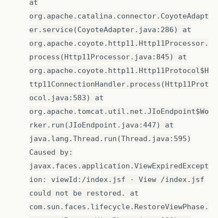
at
org.apache.catalina.connector.CoyoteAdapt
er.service(CoyoteAdapter.java:286) at
org.apache.coyote.http11.Http11Processor.
process(Http11Processor.java:845) at
org.apache.coyote.http11.Http11Protocol$H
ttp11ConnectionHandler.process(Http11Prot
ocol.java:583) at
org.apache.tomcat.util.net.JIoEndpoint$Wo
rker.run(JIoEndpoint.java:447) at
java.lang.Thread.run(Thread.java:595)
Caused by:
javax.faces.application.ViewExpiredExcept
ion: viewId:/index.jsf - View /index.jsf
could not be restored. at
com.sun.faces.lifecycle.RestoreViewPhase.