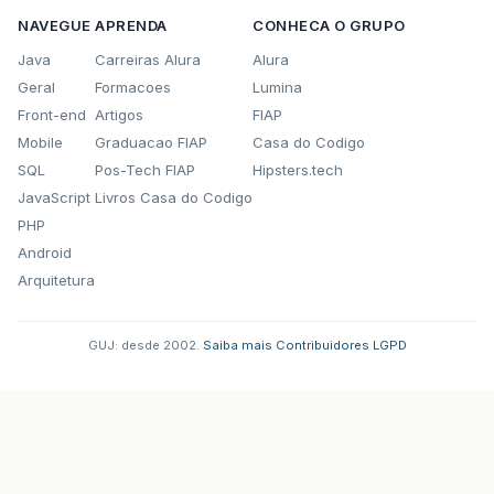
at
org
.
ajax4jsf
.
webapp
.
BaseXMLFilter
.
doXmlFilt
NAVEGUE
APRENDA
CONHECA O GRUPO
Java
Carreiras Alura
Alura
at
org
.
ajax4jsf
.
webapp
.
BaseFilter
.
handleReques
Geral
Formacoes
Lumina
at
org
.
ajax4jsf
.
webapp
.
BaseFilter
.
processUploa
Front-end
Artigos
FIAP
Mobile
Graduacao FIAP
Casa do Codigo
at
org
.
ajax4jsf
.
webapp
.
BaseFilter
.
doFilter
(
Bas
SQL
Pos-Tech FIAP
Hipsters.tech
at
org
.
apache
.
catalina
.
core
.
ApplicationFilterC
JavaScript
Livros Casa do Codigo
PHP
at
org
.
apache
.
catalina
.
core
.
ApplicationFilterC
Android
at
org
.
jboss
.
web
.
tomcat
.
filters
.
ReplyHeaderFil
Arquitetura
at
org
.
apache
.
catalina
.
core
.
ApplicationFilterC
GUJ: desde 2002.
·
Saiba mais
·
Contribuidores
·
LGPD
at
org
.
apache
.
catalina
.
core
.
ApplicationFilterC
at
org
.
apache
.
catalina
.
core
.
StandardWrapperVal
at
org
.
apache
.
catalina
.
core
.
StandardContextVal
at
org
.
jboss
.
web
.
tomcat
.
security
.
SecurityAssoc