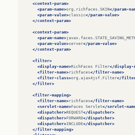
<context-param>
<param-name>
org.richfaces.SKIN
</param-na
<param-value>
classic
</param-value>
</context-param>
<context-param>
<param-name>
javax.faces.STATE_SAVING_MET
<param-value>
server
</param-value>
</context-param>
<filter>
<display-name>
RichFaces
Filter
</display-
<filter-name>
richfaces
</filter-name>
<filter-class>
org.ajax4jsf.Filter
</filte
</filter>
<filter-mapping>
<filter-name>
richfaces
</filter-name>
<servlet-name>
Faces
Servlet
</servlet-nam
<dispatcher>
REQUEST
</dispatcher>
<dispatcher>
FORWARD
</dispatcher>
<dispatcher>
INCLUDE
</dispatcher>
</filter-mapping>