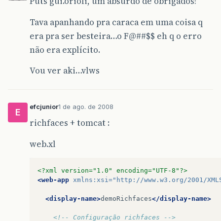
Puts gui.orioli, um absurdo de obrigados!
Tava apanhando pra caraca em uma coisa q
era pra ser besteira…o F@##$$ eh q o erro
não era explícito.
Vou ver aki…vlws
efcjunior
1 de ago. de 2008
E
richfaces + tomcat :
web.xl
<?xml version="1.0" encoding="UTF-8"?>
<web-app
xmlns:xsi=
"http://www.w3.org/2001/XML
<display-name>
demoRichfaces
</display-name>
<!-- Configuração richfaces -->