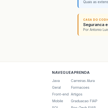
Quais as exten
CASA DO COD
Seguranca em
Por Antonio Lu
NAVEGUE
APRENDA
Java
Carreiras Alura
Geral
Formacoes
Front-end
Artigos
Mobile
Graduacao FIAP
SQL
Pos-Tech FIAP