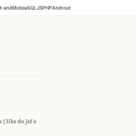
t‑end
Mobile
SQL
JS
PHP
Android
( libs do jsf e