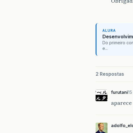
Obrigad
ALURA
Desenvolvim
Do primeiro co
e...
2 Respostas
furutani
15
aparece
adolfo_el