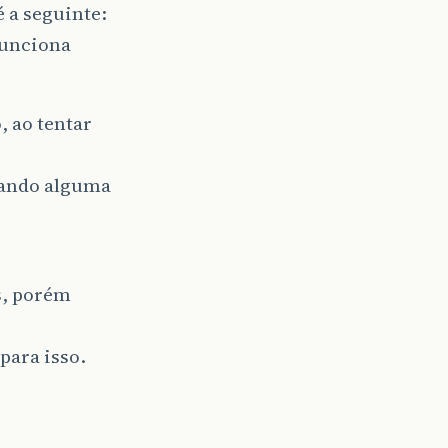
é a seguinte:
funciona
, ao tentar
atando alguma
s, porém
para isso.