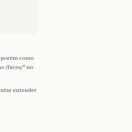
J, porém como
o /faces/* no
tentar entender