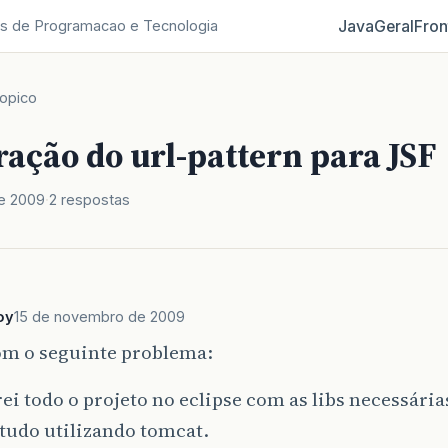
Java
Geral
Fron
s de Programacao e Tecnologia
opico
ação do url-pattern para JSF
e 2009
2 respostas
oy
15 de novembro de 2009
om o seguinte problema:
ei todo o projeto no eclipse com as libs necessárias 
), tudo utilizando tomcat.