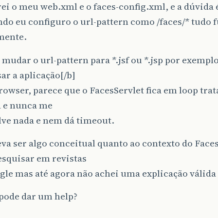
ei o meu web.xml e o faces-config.xml, e a dúvida 
ndo eu configuro o url-pattern como /faces/* tudo 
mente.
 mudar o url-pattern para *.jsf ou *.jsp por exemplo
ar a aplicação[/b]
rowser, parece que o FacesServlet fica em loop tr
a e nunca me
lve nada e nem dá timeout.
eva ser algo conceitual quanto ao contexto do Face
esquisar em revistas
gle mas até agora não achei uma explicação válida 
pode dar um help?