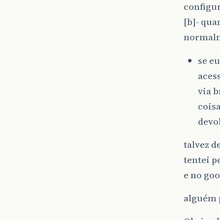
configur
[b]- qua
normal
se eu
acess
via b
cois
devo
talvez d
tentei p
e no goo
alguém 