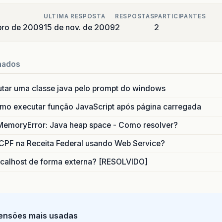
ULTIMA RESPOSTA
RESPOSTAS
PARTICIPANTES
bro de 2009
15 de nov. de 2009
2
2
nados
utar uma classe java pelo prompt do windows
o executar função JavaScript após página carregada
MemoryError: Java heap space - Como resolver?
CPF na Receita Federal usando Web Service?
calhost de forma externa? [RESOLVIDO]
ensões mais usadas