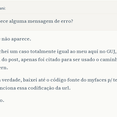
ani:
rece alguma mensagem de erro?
 não aparece.
achei um caso totalmente igual ao meu aqui no GU
 do post, apenas foi citado para ser usado o caminh
ern.
 a verdade, baixei até o código fonte do myfaces p/ 
ciona essa codificação da url.
o.