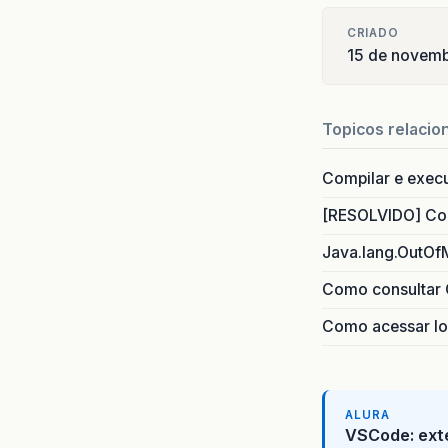
CRIADO
15 de novem
Topicos relacio
Compilar e exec
[RESOLVIDO] Com
Java.lang.OutOf
Como consultar 
Como acessar lo
ALURA
VSCode: ext