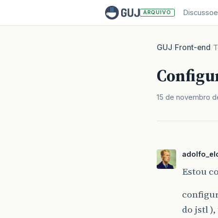
Discussoe
ARQUIVO
GUJ
Front-end
/
/
T
Configur
15 de novembro d
adolfo_el
Estou c
configur
do jstl 