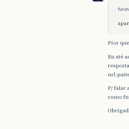
furut
apa
Pior que
Eu até 
resposta
url-patt
P/ falar
como fun
Obrigad