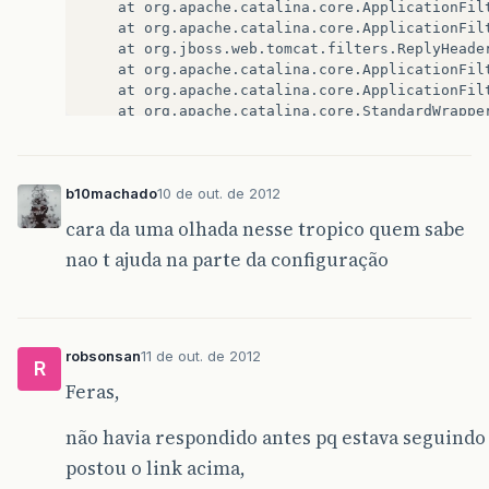
at
org
.
apache
.
catalina
.
core
.
ApplicationFil
at
org
.
apache
.
catalina
.
core
.
ApplicationFil
at
org
.
jboss
.
web
.
tomcat
.
filters
.
ReplyHeade
at
org
.
apache
.
catalina
.
core
.
ApplicationFil
at
org
.
apache
.
catalina
.
core
.
ApplicationFil
at
org
.
apache
.
catalina
.
core
.
StandardWrappe
at
org
.
apache
.
catalina
.
core
.
StandardContex
at
org
.
jboss
.
web
.
tomcat
.
security
.
SecurityA
at
org
.
jboss
.
web
.
tomcat
.
security
.
JaccConte
b10machado
10 de out. de 2012
at
org
.
jboss
.
web
.
tomcat
.
security
.
SecurityC
at
org
.
jboss
.
web
.
tomcat
.
security
.
SecurityC
cara da uma olhada nesse tropico quem sabe
at
org
.
apache
.
catalina
.
core
.
StandardHostVa
nao t ajuda na parte da configuração
at
org
.
apache
.
catalina
.
valves
.
ErrorReportV
at
org
.
jboss
.
web
.
tomcat
.
service
.
jca
.
Cached
at
org
.
apache
.
catalina
.
core
.
StandardEngine
at
org
.
apache
.
catalina
.
connector
.
CoyoteAda
at
org
.
apache
.
coyote
.
http11
.
Http11Processo
robsonsan
11 de out. de 2012
at
org
.
apache
.
coyote
.
http11
.
Http11Protocol
R
at
org
.
apache
.
tomcat
.
util
.
net
.
JIoEndpoint$
Feras,
at
java
.
lang
.
Thread
.
run
(
Unknown
Source
)
Caused
by
:
javax
.
faces
.
el
.
EvaluationException
:
não havia respondido antes pq estava seguindo
at
javax
.
faces
.
component
.
_MethodExpression
postou o link acima,
at
org
.
apache
.
myfaces
.
application
.
ActionLi
...
35
more