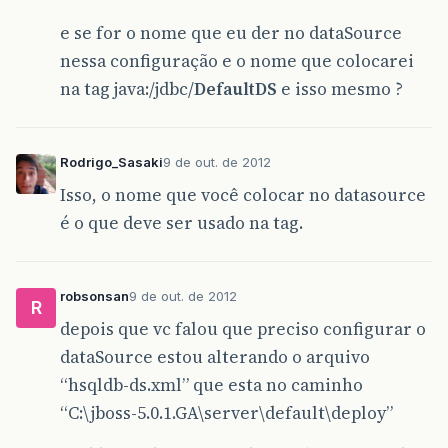
e se for o nome que eu der no dataSource
nessa configuração e o nome que colocarei
na tag java:/jdbc/
DefaultDS
e isso mesmo ?
Rodrigo_Sasaki
9 de out. de 2012
Isso, o nome que você colocar no datasource
é o que deve ser usado na tag.
robsonsan
9 de out. de 2012
R
depois que vc falou que preciso configurar o
dataSource estou alterando o arquivo
“hsqldb-ds.xml” que esta no caminho
“C:\jboss-5.0.1.GA\server\default\deploy”