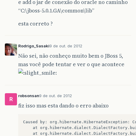
e add o jar de conexão do oracle no caminho
“C:\jboss-5.0.1.GA\common\lib”
esta correto ?
Rodrigo_Sasaki
9 de out. de 2012
Não sei, não conheço muito bem o JBoss 5,
mas você pode tentar e ver o que acontece
robsonsan
9 de out. de 2012
R
fiz isso mas esta dando o erro abaixo
Caused by: org.hibernate.HibernateException: Co
	at org.hibernate.dialect.DialectFactory.buildDialect(DialectFactory.java:107)

	at org.hibernate.dialect.DialectFactory.buildDialect(DialectFactory.java:65)
