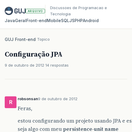
Discussoes de Programacao e
ARQUIVO
Tecnologia
Java
Geral
Front‑end
Mobile
SQL
JS
PHP
Android
GUJ
/
Front-end
/
Topico
Configuração JPA
9 de outubro de 2012
14 respostas
robsonsan
9 de outubro de 2012
R
Feras,
estou configurando um projeto usando JPA e e
seja algo com meu
persistence-unit name