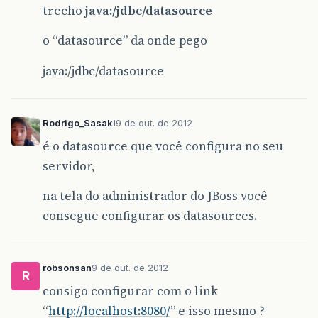
trecho
java:/jdbc/datasource
o “datasource” da onde pego
java:/jdbc/datasource
Rodrigo_Sasaki
9 de out. de 2012
é o datasource que você configura no seu
servidor,
na tela do administrador do JBoss você
consegue configurar os datasources.
robsonsan
9 de out. de 2012
R
consigo configurar com o link
“
http://localhost:8080/
” e isso mesmo ?