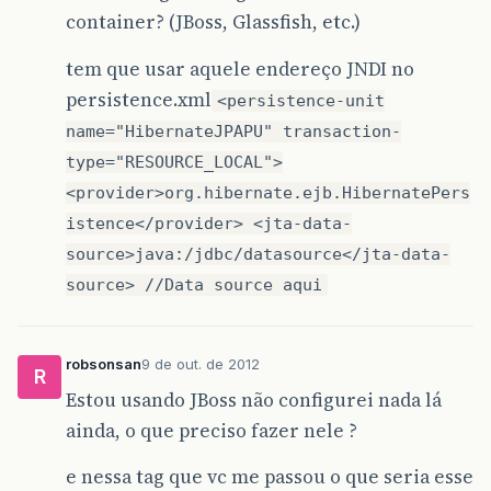
container? (JBoss, Glassfish, etc.)
tem que usar aquele endereço JNDI no
persistence.xml
<persistence-unit
name="HibernateJPAPU" transaction-
type="RESOURCE_LOCAL">
<provider>org.hibernate.ejb.HibernatePers
istence</provider> <jta-data-
source>java:/jdbc/datasource</jta-data-
source> //Data source aqui
robsonsan
9 de out. de 2012
R
Estou usando JBoss não configurei nada lá
ainda, o que preciso fazer nele ?
e nessa tag que vc me passou
o que seria esse