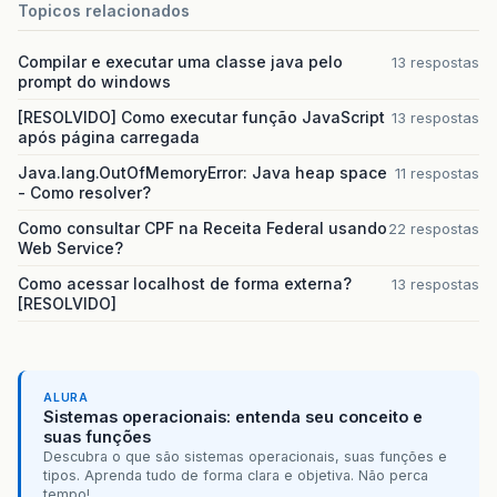
Dependency
"jboss.messaging:service=Server
Topicos relacionados
Deployment
"jboss:service=KeyGeneratorFactor
Dependency
"jboss.jca:name=DefaultDS,servi
Compilar e executar uma classe java pelo
13 respostas
Deployment
"persistence.unit:unitName=#porta
prompt do windows
Dependency
"jboss.jca:name=dsPortalEmail,s
[RESOLVIDO] Como executar função JavaScript
13 respostas
DEPLOYMENTS
IN
ERROR
:
após página carregada
Deployment
"jboss.jca:name=DefaultDS,service
Java.lang.OutOfMemoryError: Java heap space
11 respostas
Deployment
"jboss.jca:name=dsPortalEmail,ser
- Como resolver?
Deployment
"jboss.jdbc:datasource=DefaultDS,
Como consultar CPF na Receita Federal usando
22 respostas
08
:
33
:
13
,
505
INFO
[
Http11Protocol
]
Starting
C
Web Service?
08
:
33
:
13
,
532
INFO
[
AjpProtocol
]
Starting
Coyo
Como acessar localhost de forma externa?
08
:
33
:
13
,
542
INFO
[
ServerImpl
]
JBoss
(
Microco
13 respostas
[RESOLVIDO]
ALURA
Sistemas operacionais: entenda seu conceito e
suas funções
Descubra o que são sistemas operacionais, suas funções e
tipos. Aprenda tudo de forma clara e objetiva. Não perca
tempo!