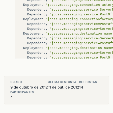
Deployment
"jboss.messaging.connectionfactor
Dependency
"jboss.messaging:service=Server
Dependency
"jboss.messaging:service=PostOf
Deployment
"jboss.messaging.connectionfactor
Dependency
"jboss.messaging:service=PostOf
Dependency
"jboss.messaging:service=Server
Deployment
"jboss.messaging.destination:name
Dependency
"jboss.messaging:service=Server
Dependency
"jboss.messaging:service=PostOf
Deployment
"jboss.messaging.destination:name
Dependency
"jboss.messaging:service=Server
Dependency
"jboss.messaging:service=PostOf
Deployment
"jboss.messaging:service=JMSUserM
Dependency
"jboss.jca:name=DefaultDS,servi
Deployment
"jboss.messaging:service=Persiste
Dependency
"jboss.jca:name=DefaultDS,servi
Deployment
"jboss.messaging:service=PostOffi
CRIADO
ULTIMA RESPOSTA
RESPOSTAS
Dependency
"jboss.jca:name=DefaultDS,servi
9 de outubro de 2012
11 de out. de 2012
14
Dependency
"jboss.messaging:service=Server
PARTICIPANTES
Deployment
"jboss.messaging:service=ServerPe
4
Dependency
"jboss.messaging:service=Persis
Dependency
"jboss.messaging:service=JMSUse
Deployment
"jboss.mq:service=DestinationMana