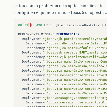
Caused
by
:
javax
.
el
.
ELException
:
/
paginas
/
cada
estou com o problema de a aplicação não esta
at
com
.
sun
.
facelets
.
el
.
TagMethodExpression
configurei e quando inicio o Jboss 5 o log esta
at
javax
.
faces
.
component
.
_MethodExpression
...
36
more
Caused
by
:
javax
.
persistence
.
PersistenceExcept
08
:
33
:
13
,
490
ERROR
[
ProfileServiceBootstrap
]
F
at
javax
.
persistence
.
Persistence
.
createEnt
at
javax
.
persistence
.
Persistence
.
createEnt
DEPLOYMENTS
MISSING
DEPENDENCIES
:
at
br
.
com
.
portalsistemaretaguarda
.
DAO
.
Fact
Deployment
"jboss.ejb:persistencePolicy=data
at
br
.
com
.
portalsistemaretaguarda
.
clienteD
Dependency
"jboss.jdbc:datasource=DefaultD
at
br
.
com
.
portalsistemaretaguarda
.
controll
Dependency
"jboss.jca:name=DefaultDS,servi
at
sun
.
reflect
.
NativeMethodAccessorImpl
.
in
Deployment
"jboss.ejb:service=EJBTimerServic
at
sun
.
reflect
.
NativeMethodAccessorImpl
.
in
Dependency
"jboss.ejb:persistencePolicy=da
at
sun
.
reflect
.
DelegatingMethodAccessorImp
Deployment
"jboss.jca:name=JmsXA,service=Con
at
java
.
lang
.
reflect
.
Method
.
invoke
(
Unknown
Dependency
"jboss.jca:name=JmsXA,service=T
at
org
.
apache
.
el
.
parser
.
AstValue
.
invoke
(
As
Deployment
"jboss.jca:name=JmsXA,service=Man
at
org
.
apache
.
el
.
MethodExpressionImpl
.
invo
Dependency
"jboss.messaging:service=Server
at
com
.
sun
.
facelets
.
el
.
TagMethodExpression
Deployment
"jboss.jca:name=JmsXA,service=Man
...
37
more
Dependency
"jboss.jca:name=JmsXA,service=M
Deployment
"jboss.jca:name=JmsXA,service=TxC
Dependency
"jboss.jca:name=JmsXA,service=M
Deployment
"jboss.messaging.connectionfactor
Dependency
"jboss.messaging:service=PostOf
Dependency
"jboss.messaging:service=Server