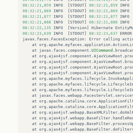
08
:
32
:
21
,
859
INFO
[
STDOUT
]
08
:
32
:
21
,
859
INFO
08
:
32
:
21
,
869
INFO
[
STDOUT
]
08
:
32
:
21
,
869
INFO
08
:
32
:
21
,
877
INFO
[
STDOUT
]
08
:
32
:
21
,
877
INFO
08
:
32
:
21
,
888
INFO
[
STDOUT
]
08
:
32
:
21
,
888
INFO
08
:
32
:
22
,
135
INFO
[
Version
]
Hibernate
EntityM
08
:
32
:
23
,
639
INFO
[
STDOUT
]
08
:
32
:
23
,
637
ERROR
javax
.
faces
.
FacesException
:
Error
calling
acti
at
org
.
apache
.
myfaces
.
application
.
ActionLi
at
javax
.
faces
.
component
.
UICommand
.
broadca
at
org
.
ajax4jsf
.
component
.
AjaxViewRoot
.
pro
at
org
.
ajax4jsf
.
component
.
AjaxViewRoot
.
bro
at
org
.
ajax4jsf
.
component
.
AjaxViewRoot
.
pro
at
org
.
ajax4jsf
.
component
.
AjaxViewRoot
.
pro
at
org
.
apache
.
myfaces
.
lifecycle
.
InvokeAppl
at
org
.
apache
.
myfaces
.
lifecycle
.
LifecycleI
at
org
.
apache
.
myfaces
.
lifecycle
.
LifecycleI
at
javax
.
faces
.
webapp
.
FacesServlet
.
service
at
org
.
apache
.
catalina
.
core
.
ApplicationFil
at
org
.
apache
.
catalina
.
core
.
ApplicationFil
at
org
.
ajax4jsf
.
webapp
.
BaseXMLFilter
.
doXml
at
org
.
ajax4jsf
.
webapp
.
BaseFilter
.
handleRe
at
org
.
ajax4jsf
.
webapp
.
BaseFilter
.
processU
at
org
.
ajax4jsf
.
webapp
.
BaseFilter
.
doFilter