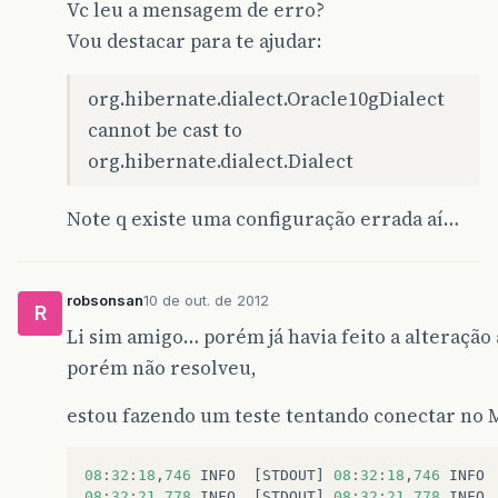
Vc leu a mensagem de erro?
Vou destacar para te ajudar:
org.hibernate.dialect.Oracle10gDialect
cannot be cast to
org.hibernate.dialect.Dialect
Note q existe uma configuração errada aí…
robsonsan
10 de out. de 2012
R
Li sim amigo… porém já havia feito a alteração
porém não resolveu,
estou fazendo um teste tentando conectar no 
08
:
32
:
18
,
746
INFO
[
STDOUT
]
08
:
32
:
18
,
746
INFO
08
:
32
:
21
,
778
INFO
[
STDOUT
]
08
:
32
:
21
,
778
INFO