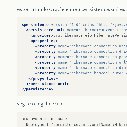
estou usando Oracle e meu persistence.xml es
<persistence
version=
"1.0"
xmlns=
"http://java.
<persistence-unit
name=
"HibernateJPAPU"
tran
<provider>
org.hibernate.ejb.HibernatePersi
<properties>
<property
name=
"hibernate.connection.use
<property
name=
"hibernate.connection.dri
<property
name=
"hibernate.connection.pas
<property
name=
"hibernate.connection.url
<property
name=
"hibernate.connection.dia
<property
name=
"hibernate.hbm2ddl.auto"
</properties>
</persistence-unit>
</persistence>
segue o log do erro
DEPLOYMENTS IN ERROR:
