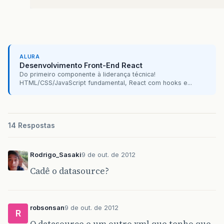
ALURA
Desenvolvimento Front-End React
Do primeiro componente à liderança técnica!
HTML/CSS/JavaScript fundamental, React com hooks e...
14 Respostas
Rodrigo_Sasaki
9 de out. de 2012
Cadê o datasource?
robsonsan
9 de out. de 2012
R
O datasource e um outro xml que tenho que