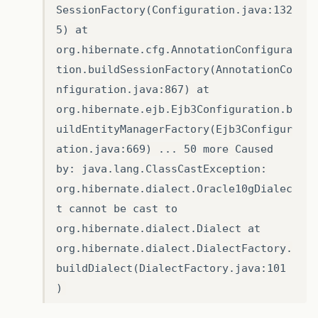
SessionFactory(Configuration.java:132
5) at
org.hibernate.cfg.AnnotationConfigura
tion.buildSessionFactory(AnnotationCo
nfiguration.java:867) at
org.hibernate.ejb.Ejb3Configuration.b
uildEntityManagerFactory(Ejb3Configur
ation.java:669) ... 50 more Caused
by: java.lang.ClassCastException:
org.hibernate.dialect.Oracle10gDialec
t cannot be cast to
org.hibernate.dialect.Dialect at
org.hibernate.dialect.DialectFactory.
buildDialect(DialectFactory.java:101
)