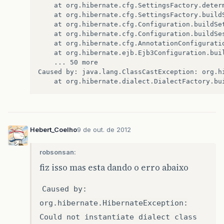
	at org.hibernate.cfg.SettingsFactory.determineDialect(SettingsFactory.java:460)

	at org.hibernate.cfg.SettingsFactory.buildSettings(SettingsFactory.java:155)

	at org.hibernate.cfg.Configuration.buildSettings(Configuration.java:2101)

	at org.hibernate.cfg.Configuration.buildSessionFactory(Configuration.java:1325)

	at org.hibernate.cfg.AnnotationConfiguration.buildSessionFactory(AnnotationConfiguration.java:867)

	at org.hibernate.ejb.Ejb3Configuration.buildEntityManagerFactory(Ejb3Configuration.java:669)

	... 50 more

Caused by: java.lang.ClassCastException: org.h
Hebert_Coelho
9 de out. de 2012
robsonsan:
fiz isso mas esta dando o erro abaixo
Caused by:
org.hibernate.HibernateException:
Could not instantiate dialect class