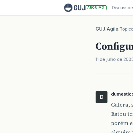
Discussoe
ARQUIVO
GUJ
Agile
/
/
Topic
Configu
11 de julho de 200
dumestic
D
Galera,
Estou te
porém es
alguém f