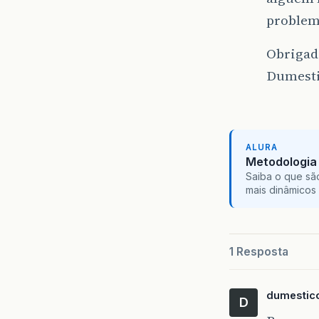
problema
Obrigad
Dumesti
ALURA
Metodologia 
Saiba o que sã
mais dinâmicos 
1 Resposta
dumestic
D