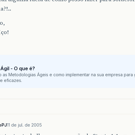
?!..
o,
ço!
Ágil - O que é?
o as Metodologias Ágeis e como implementar na sua empresa para g
e eficazes.
oPJ
11 de jul. de 2005