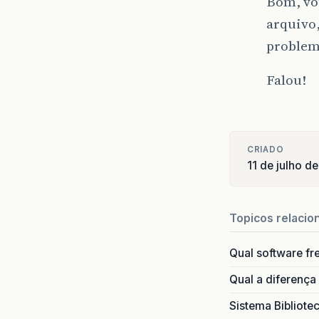
Bom, vou
arquivo
problem
Falou!
CRIADO
11 de julho d
Topicos relacio
Qual software fr
Qual a diferença
Sistema Bibliote