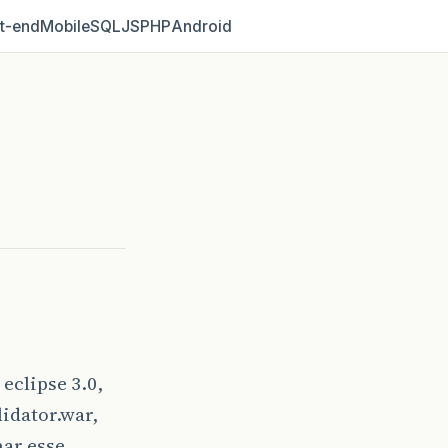
t‑end
Mobile
SQL
JS
PHP
Android
eclipse 3.0,
lidator.war,
nar esse