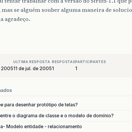
 tentar trabalhar com a versão do Struts-1.1 que p
, mas se alguém souber alguma maneira de solucio
a agradeço.
ULTIMA RESPOSTA
RESPOSTAS
PARTICIPANTES
e 2005
11 de jul. de 2005
1
1
nados
ee para desenhar protótipo de telas?
 entre o diagrama de classe e o modelo de domínio?
ca- Modelo entidade - relacionamento