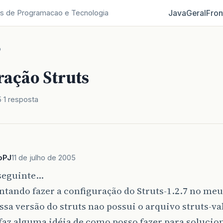
Java
Geral
Fron
s de Programacao e Tecnologia
o
ração Struts
5
1 resposta
oPJ
11 de julho de 2005
 seguinte…
ntando fazer a configuração do Struts-1.2.7 no meu 
sa versão do struts nao possui o arquivo struts-va
az alguma idéia de como posso fazer para solucio