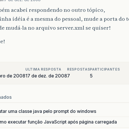
bém acabei respondendo no outro tópico,
nha idéia é a mesma do pessoal, mude a porta do 
e mudá-la no arquivo server.xml se quiser!
e!
ULTIMA RESPOSTA
RESPOSTAS
PARTICIPANTES
bro de 2008
17 de dez. de 2008
7
5
nados
utar uma classe java pelo prompt do windows
o executar função JavaScript após página carregada