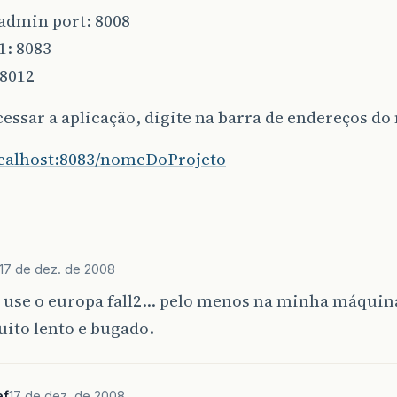
admin port: 8008
1: 8083
 8012
cessar a aplicação, digite na barra de endereços do
localhost:8083/nomeDoProjeto
17 de dez. de 2008
 use o europa fall2… pelo menos na minha máqui
ito lento e bugado.
ef
17 de dez. de 2008