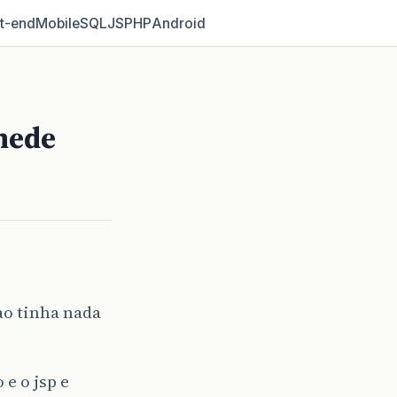
t‑end
Mobile
SQL
JS
PHP
Android
mede
ao tinha nada
e o jsp e