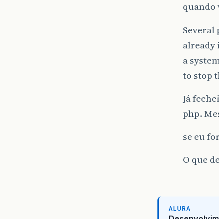
quando 
Several 
already 
a system
to stop 
Já feche
php. Me
se eu fo
O que de
ALURA
Desenvolvim