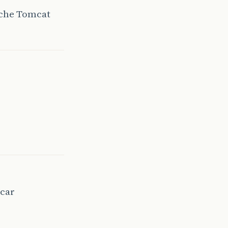
ache Tomcat
icar