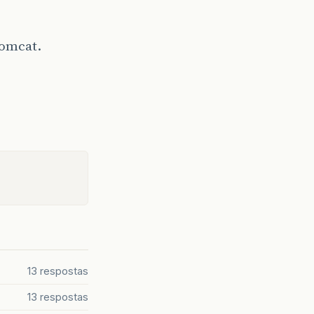
tomcat.
13 respostas
13 respostas