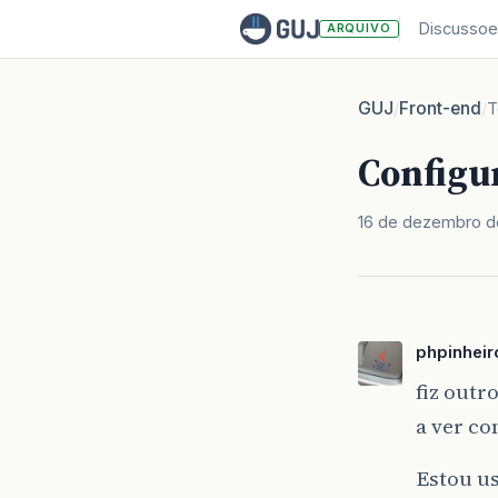
Discussoe
ARQUIVO
GUJ
Front-end
/
/
T
Configu
16 de dezembro d
phpinheir
fiz outr
a ver co
Estou us