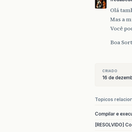
Olá tam
Mas a mi
Você pod
Boa Sort
CRIADO
16 de dezem
Topicos relacio
Compilar e exec
[RESOLVIDO] Com