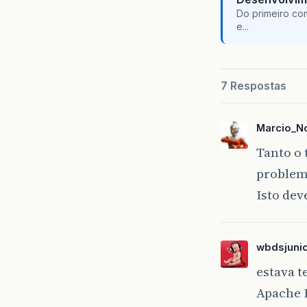
Do primeiro co
e...
7 Respostas
Marcio_N
Tanto o 
problem
Isto dev
wbdsjuni
estava 
Apache H