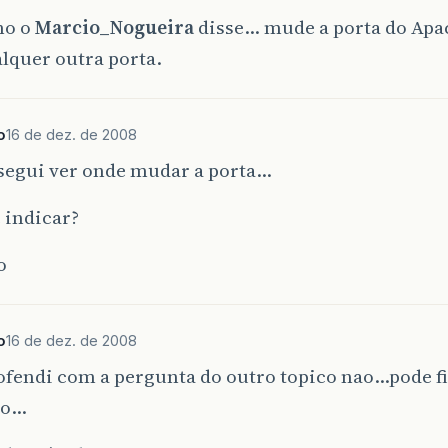
mo o
Marcio_Nogueira
disse… mude a porta do Ap
lquer outra porta.
o
16 de dez. de 2008
segui ver onde mudar a porta…
 indicar?
o
o
16 de dez. de 2008
ofendi com a pergunta do outro topico nao…pode f
lo…