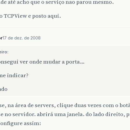
ade até acho que o serviço nao parou mesmo.
o TCPView e posto aqui.
or
17 de dez. de 2008
iro:
onsegui ver onde mudar a porta…
me indicar?
ado
se, na área de servers, clique duas vezes com o bo
 no servidor. abrirá uma janela. do lado direito, 
configure assim: