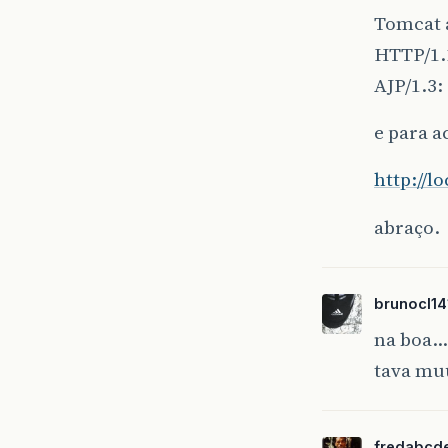
Tomcat 
HTTP/1.
AJP/1.3:
e para a
http://
abraço.
brunocl14
na boa…
tava muu
fredabcd