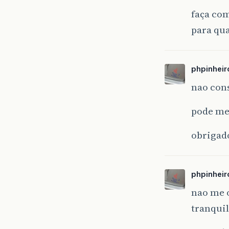
faça co
para qua
phpinheir
nao con
pode me
obrigad
phpinheir
nao me 
tranqui