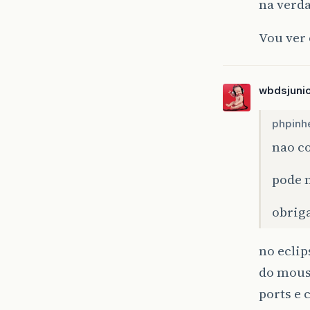
na verd
Vou ver 
wbdsjuni
phpinhe
nao c
pode 
obrig
no eclip
do mouse
ports e 