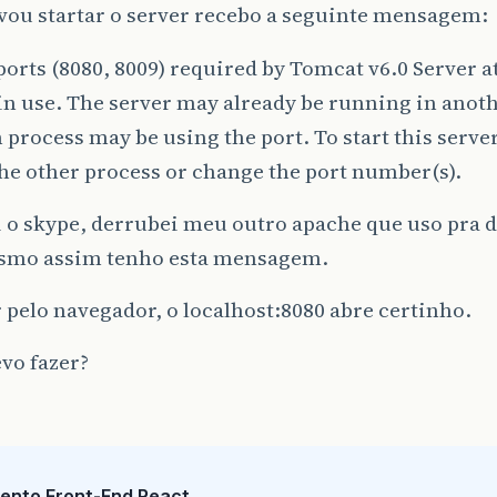
vou startar o server recebo a seguinte mensagem:
ports (8080, 8009) required by Tomcat v6.0 Server a
in use. The server may already be running in anoth
 process may be using the port. To start this serve
the other process or change the port number(s).
i o skype, derrubei meu outro apache que uso pra 
smo assim tenho esta mensagem.
r pelo navegador, o localhost:8080 abre certinho.
vo fazer?
ento Front-End React