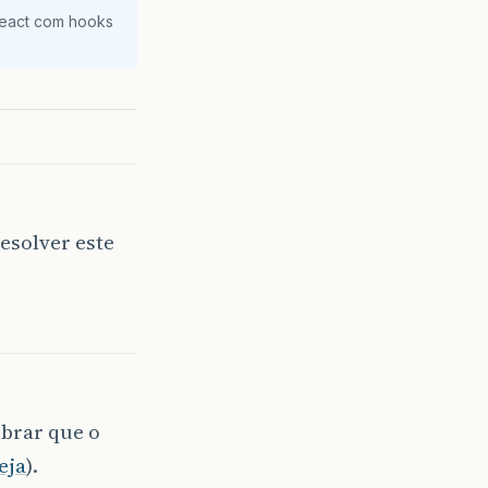
React com hooks
esolver este
brar que o
eja
).