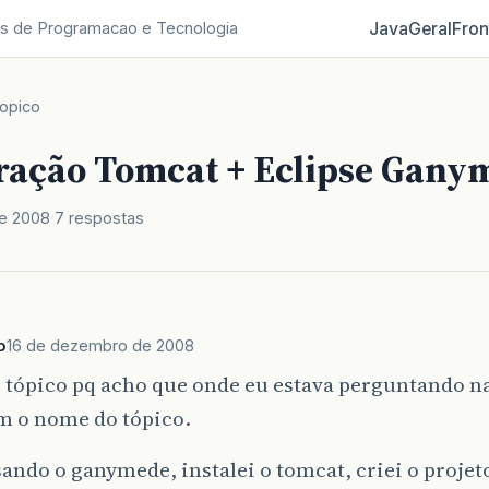
Java
Geral
Fron
s de Programacao e Tecnologia
opico
ração Tomcat + Eclipse Gany
e 2008
7 respostas
o
16 de dezembro de 2008
o tópico pq acho que onde eu estava perguntando n
m o nome do tópico.
ando o ganymede, instalei o tomcat, criei o projeto 