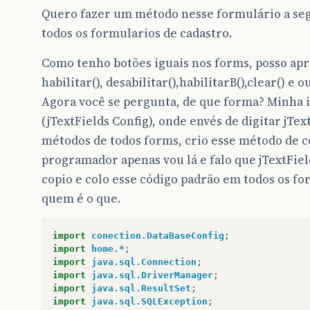
Quero fazer um método nesse formulário a seg
todos os formularios de cadastro.
Como tenho botões iguais nos forms, posso ap
habilitar(), desabilitar(),habilitarB(),clear() e 
Agora você se pergunta, de que forma? Minha i
(jTextFields Config), onde envés de digitar jTe
métodos de todos forms, crio esse método de 
programador apenas vou lá e falo que jTextFiel
copio e colo esse código padrão em todos os fo
quem é o que.
import
conection.DataBaseConfig
;
import
home.*
;
import
java.sql.Connection
;
import
java.sql.DriverManager
;
import
java.sql.ResultSet
;
import
java.sql.SQLException
;