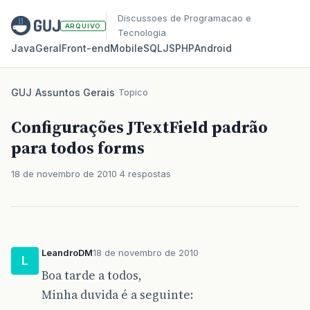
Discussoes de Programacao e
ARQUIVO
Tecnologia
Java
Geral
Front‑end
Mobile
SQL
JS
PHP
Android
GUJ
/
Assuntos Gerais
/
Topico
Configurações JTextField padrão
para todos forms
18 de novembro de 2010
4 respostas
LeandroDM
18 de novembro de 2010
L
Boa tarde a todos,
Minha duvida é a seguinte: