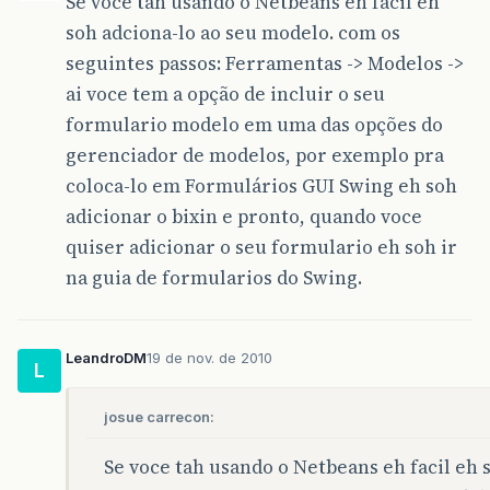
Se voce tah usando o Netbeans eh facil eh
if
(
JOptionPane
.
showConfirmDialog
(
this
habilitarB
();
soh adciona-lo ao seu modelo. com os
desabilitar
();
seguintes passos: Ferramentas -> Modelos ->
this
.
setVisible
(
false
);
frmTelaPrincipal
.
ativaMenuItemForn
ai voce tem a opção de incluir o seu
}
formulario modelo em uma das opções do
}
gerenciador de modelos, por exemplo pra
private
void
jButtonNovoActionPerformed
(
ja
coloca-lo em Formulários GUI Swing eh soh
habilitarB
();
adicionar o bixin e pronto, quando voce
jButtonNovo
.
setEnabled
(
false
);
jButtonInicio
.
setEnabled
(
false
);
quiser adicionar o seu formulario eh soh ir
jButtonAnterior
.
setEnabled
(
false
);
na guia de formularios do Swing.
jButtonProximo
.
setEnabled
(
false
);
jButtonUltimo
.
setEnabled
(
false
);
jButtonLocalizar
.
setEnabled
(
false
);
jButtonExcluir
.
setEnabled
(
false
);
LeandroDM
19 de nov. de 2010
jButtonAlterar
.
setEnabled
(
false
);
L
habilitar
();
clear
();
josue carrecon:
}
private
void
jButtonCancelarActionPerforme
Se voce tah usando o Netbeans eh facil eh 
clear
();