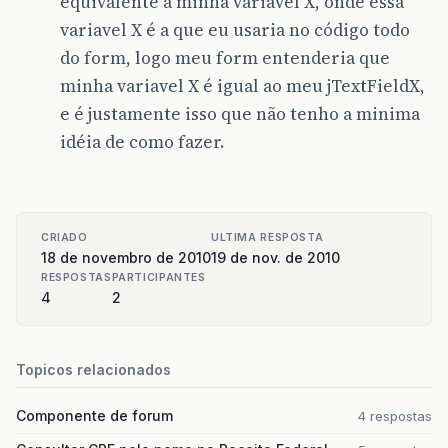
equivalente a minha variavel X, onde essa
jTextFieldCEP
.
setEditable
(
false
);
variavel X é a que eu usaria no código todo
jTextFieldEnd
.
setEditable
(
false
);
do form, logo meu form entenderia que
jTextFieldNum
.
setEditable
(
false
);
jTextFieldCompl
.
setEditable
(
false
);
minha variavel X é igual ao meu jTextFieldX,
jTextFieldBairro
.
setEditable
(
false
);
e é justamente isso que não tenho a minima
jTextFieldCidade
.
setEditable
(
false
);
jTextFieldFone1
.
setEditable
(
false
);
idéia de como fazer.
jTextFieldFone2
.
setEditable
(
false
);
jTextFieldFax
.
setEditable
(
false
);
jTextAreaObs
.
setEditable
(
false
);
}
CRIADO
ULTIMA RESPOSTA
private
void
habilitarB
()
{
18 de novembro de 2010
19 de nov. de 2010
jButtonInicio
.
setEnabled
(
true
);
RESPOSTAS
PARTICIPANTES
jButtonAnterior
.
setEnabled
(
true
);
4
2
jButtonProximo
.
setEnabled
(
true
);
jButtonUltimo
.
setEnabled
(
true
);
jButtonLocalizar
.
setEnabled
(
true
);
jButtonNovo
.
setEnabled
(
true
);
Topicos relacionados
jButtonSalvar
.
setEnabled
(
true
);
jButtonCancelar
.
setEnabled
(
true
);
Componente de forum
4 respostas
jButtonExcluir
.
setEnabled
(
true
);
jButtonAlterar
.
setEnabled
(
true
);