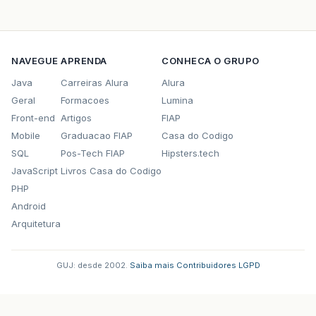
Cod
=
Short
.
parseShort
(
SCod
);
Nome
=
jTextFieldEmail
.
getText
();
NAVEGUE
APRENDA
CONHECA O GRUPO
Site
=
jTextFieldSite
.
getText
();
Java
Carreiras Alura
Alura
String
SCNPJ
=
jTextFieldCNPJ
.
getText
(
Geral
Formacoes
Lumina
SCNPJ
=
SCNPJ
.
replace
(
"."
,
""
);
SCNPJ
=
SCNPJ
.
replace
(
"/"
,
""
);
Front-end
Artigos
FIAP
SCNPJ
=
SCNPJ
.
replace
(
"-"
,
""
);
Mobile
Graduacao FIAP
Casa do Codigo
CNPJ
=
Long
.
parseLong
(
SCNPJ
);
SQL
Pos-Tech FIAP
Hipsters.tech
JavaScript
Livros Casa do Codigo
Email
=
jTextFieldEmail
.
getText
();
PHP
String
SCEP
=
jTextFieldCEP
.
getText
();
Android
SCEP
=
SCEP
.
replace
(
"-"
,
""
);
Arquitetura
CEP
=
Integer
.
parseInt
(
SCEP
);
End
=
jTextFieldEnd
.
getText
();
Num
=
Integer
.
parseInt
(
jTextFieldNum
.
g
GUJ: desde 2002.
·
Saiba mais
·
Contribuidores
·
LGPD
Compl
=
jTextFieldCompl
.
getText
();
Bairro
=
jTextFieldBairro
.
getText
();
Cidade
=
jTextFieldCidade
.
getText
();