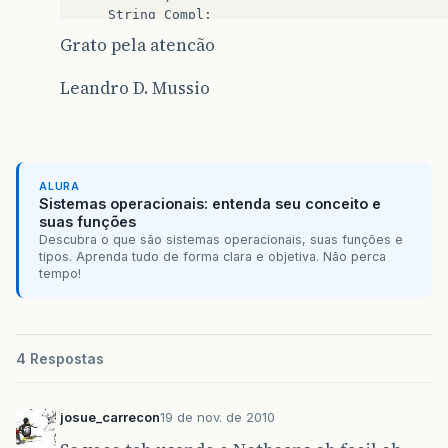
String
Compl
;
String
Bairro
;
Grato pela atencão
String
Cidade
;
long
Fone1
;
Leandro D. Mussio
long
Fone2
;
long
Fax
;
String
Obs
;
public
fornecedores
(
TelaPrincipal
frmTelaP
initComponents
();
ALURA
Sistemas operacionais: entenda seu conceito e
jButtonSalvar
.
setEnabled
(
false
);
suas funções
jButtonCancelar
.
setEnabled
(
false
);
Descubra o que são sistemas operacionais, suas funções e
this
.
frmTelaPrincipal
=
frmTelaPrincip
tipos. Aprenda tudo de forma clara e objetiva. Não perca
}
tempo!
@SuppressWarnings
(
"unchecked"
)
private
void
initComponents
(){
.
.
4 Respostas
.
}
josue_carrecon
19 de nov. de 2010
private
void
jButtonSairActionPerformed
(
ja