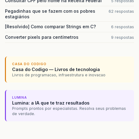
Consultar CPF pelo nome na Receita Federal
5 respostas
jButtonSair
.
setEnabled
(
true
);
}
Pegadinhas que se fazem com os pobres
62 respostas
estagiários
private
void
clear
()
{
jTextFieldCod
.
setText
(
""
);
[Resolvido] Como comparar Strings em C?
6 respostas
jTextFieldEmail
.
setText
(
""
);
Converter pixels para centímetros
9 respostas
jTextFieldSite
.
setText
(
""
);
jTextFieldCNPJ
.
setText
(
""
);
jTextFieldEmail
.
setText
(
""
);
jTextFieldCEP
.
setText
(
""
);
jTextFieldEnd
.
setText
(
""
);
CASA DO CODIGO
jTextFieldNum
.
setText
(
""
);
Casa do Codigo — Livros de tecnologia
jTextFieldCompl
.
setText
(
""
);
Livros de programacao, infraestrutura e inovacao
jTextFieldBairro
.
setText
(
""
);
jTextFieldCidade
.
setText
(
""
);
jTextFieldFone1
.
setText
(
""
);
jTextFieldFone2
.
setText
(
""
);
LUMINA
jTextFieldFax
.
setText
(
""
);
Lumina: a IA que te traz resultados
jTextAreaObs
.
setText
(
""
);
Prompts prontos por especialistas. Resolva seus problemas
de verdade.
}
private
void
getAll
()
{
String
SCod
=
jTextFieldCod
.
getText
();
SCod
=
SCod
.
replace
(
"."
,
""
);