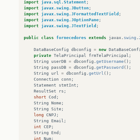
import
java.sql.Statement
;
import
javax.swing.JButton
;
import
javax.swing.JFormattedTextField
;
import
javax.swing.JOptionPane
;
import
javax.swing.JTextField
;
public
class
fornecedores
extends
javax
.
swing
.
DataBaseConfig
dbconfig
=
new
DataBaseConf
private
TelaPrincipal
frmTelaPrincipal
;
String
userDB
=
dbconfig
.
getUsername
();
String
passDB
=
dbconfig
.
getPassword
();
String
url
=
dbconfig
.
getUrl
();
Connection
conn
;
Statement
stmtInt
;
ResultSet
rs
;
short
Cod
;
String
Nome
;
String
Site
;
long
CNPJ
;
String
Email
;
int
CEP
;
String
End
;
int
Num
;