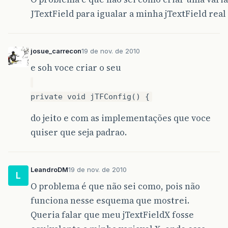
jTextFieldCod
.
setEditable
(
true
);
JTextField para igualar a minha jTextField real
jTextFieldEmail
.
setEditable
(
true
);
jTextFieldSite
.
setEditable
(
true
);
jTextFieldCNPJ
.
setEditable
(
true
);
jTextFieldEmail
.
setEditable
(
true
);
josue_carrecon
19 de nov. de 2010
jTextFieldCEP
.
setEditable
(
true
);
jTextFieldEnd
.
setEditable
(
true
);
e soh voce criar o seu
jTextFieldNum
.
setEditable
(
true
);
jTextFieldCompl
.
setEditable
(
true
);
jTextFieldBairro
.
setEditable
(
true
);
private void jTFConfig() {
jTextFieldCidade
.
setEditable
(
true
);
jTextFieldFone1
.
setEditable
(
true
);
do jeito e com as implementações que voce
jTextFieldFone2
.
setEditable
(
true
);
quiser que seja padrao.
jTextFieldFax
.
setEditable
(
true
);
jTextAreaObs
.
setEditable
(
true
);
jTextFieldCod
.
requestFocusInWindow
();
}
LeandroDM
19 de nov. de 2010
L
private
void
desabilitar
()
{
O problema é que não sei como, pois não
jTextFieldCod
.
setEditable
(
false
);
jTextFieldEmail
.
setEditable
(
false
);
funciona nesse esquema que mostrei.
jTextFieldSite
.
setEditable
(
false
);
Queria falar que meu jTextFieldX fosse
jTextFieldCNPJ
.
setEditable
(
false
);
jTextFieldEmail
.
setEditable
(
false
);