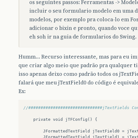
os seguintes passos: Ferramentas -> Modelo
desabilitar
();
incluir o seu formulario modelo em uma d
habilitarB
();
}
modelos, por exemplo pra coloca-lo em Fo
adicionar o bixin e pronto, quando voce qu
private
void
jButtonSalvarActionPerformed
(
getAll
();
eh soh ir na guia de formularios do Swing.
connect
();
try
{
stmtInt
.
execute
(
"INSERT INTO FORNE
Humm… Recurso interessante, mas para eu im
+
"VALUES ("
+
Cod
+
",'"
}
catch
(
SQLException
ex
)
{
que criar algo meio que padrão pra qualquer ti
JOptionPane
.
showMessageDialog
(
null
isso apenas deixo como padrão todos os jTextF
}
disconnect
();
falará que meu jTextField0 do código é equiva
//clear();
Ex:
desabilitar
();
habilitarB
();
}
//##############################jTextFields Co
//##############################jTextFields Co
private
void
jTFConfig
()
{
private
void
jTFConfig
()
{
JFormattedTextField
jTextField0
=
jTex
JFormattedTextField
jTextField0
=
jTex
JFormattedTextField
jTextField1
=
jTex