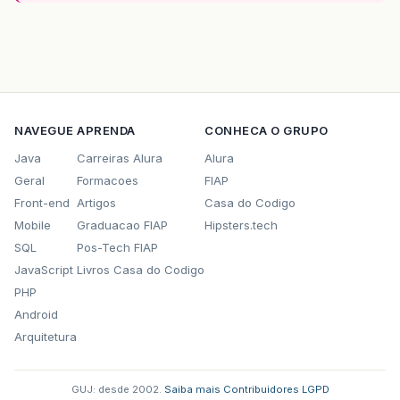
NAVEGUE
APRENDA
CONHECA O GRUPO
Java
Carreiras Alura
Alura
Geral
Formacoes
FIAP
Front-end
Artigos
Casa do Codigo
Mobile
Graduacao FIAP
Hipsters.tech
SQL
Pos-Tech FIAP
JavaScript
Livros Casa do Codigo
PHP
Android
Arquitetura
GUJ: desde 2002.
·
Saiba mais
·
Contribuidores
·
LGPD