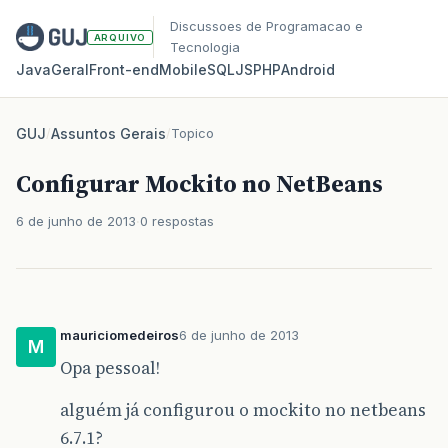
Discussoes de Programacao e
ARQUIVO
Tecnologia
Java
Geral
Front‑end
Mobile
SQL
JS
PHP
Android
GUJ
/
Assuntos Gerais
/
Topico
Configurar Mockito no NetBeans
6 de junho de 2013
0 respostas
mauriciomedeiros
6 de junho de 2013
M
Opa pessoal!
alguém já configurou o mockito no netbeans
6.7.1?