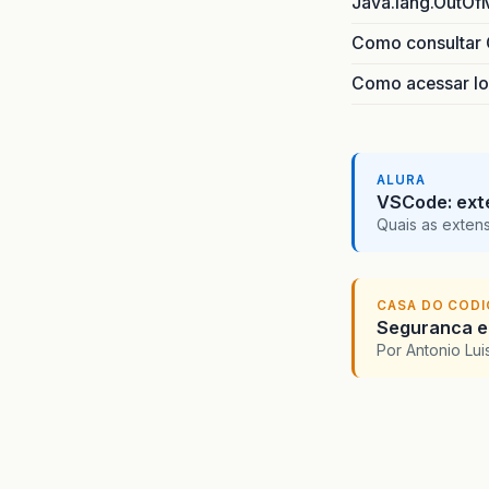
Java.lang.OutOf
Como consultar 
Como acessar lo
ALURA
VSCode: ext
Quais as exten
CASA DO COD
Seguranca em
Por Antonio Lu