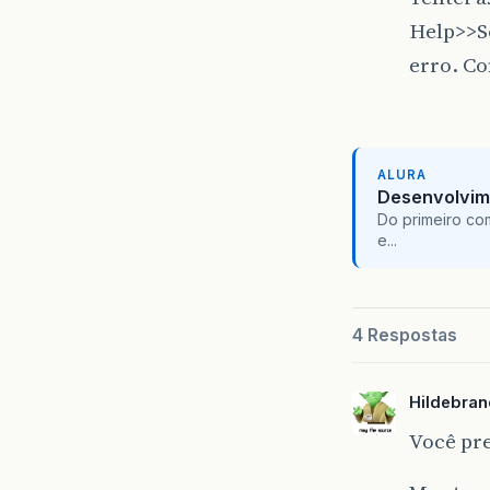
Help>>S
erro. C
ALURA
Desenvolvim
Do primeiro co
e...
4 Respostas
Hildebra
Você pr