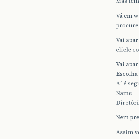
Mas tem
Vá em w
procure 
Vai apa
clicle c
Vai apar
Escolha 
Ai é seg
Name
Diretóri
Nem prec
Assim vc