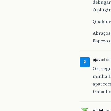
debugar
O plugi
Qualquer
Abraços
Espero q
pjava
4 de
P
Ok, seg
minha I
aparecer
trabalho
Hildebra