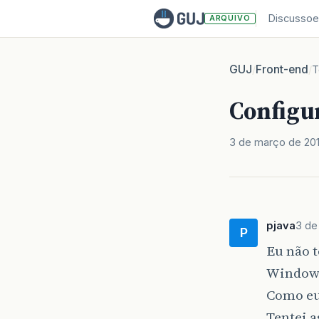
Discussoe
ARQUIVO
GUJ
Front-end
/
/
T
Configur
3 de março de 20
pjava
3 de
P
Eu não t
Windows
Como eu
Tentei a