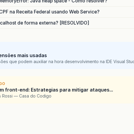
MemoryError: Java heap space - Como resolver?
CPF na Receita Federal usando Web Service?
calhost de forma externa? [RESOLVIDO]
ensões mais usadas
sões que podem auxiliar na hora desenvolvimento na IDE Visual St
IGO
 front-end: Estrategias para mitigar ataques...
is Rossi — Casa do Codigo