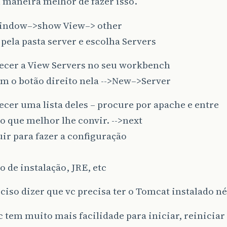
 maneira melhor de fazer isso.
indow–>show View–> other
pela pasta server e escolha Servers
recer a View Servers no seu workbench
om o botão direito nela -->New–>Server
ecer uma lista deles – procure por apache e entre
o que melhor lhe convir. -->next
uir para fazer a configuração
o de instalação, JRE, etc
iso dizer que vc precisa ter o Tomcat instalado né
 tem muito mais facilidade para iniciar, reiniciar 