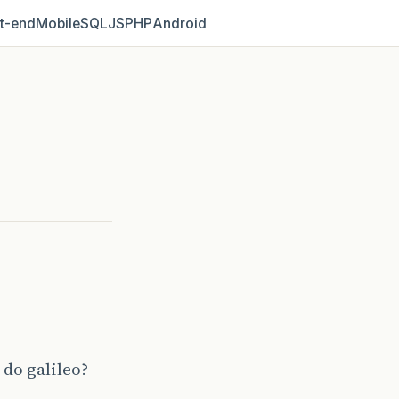
t‑end
Mobile
SQL
JS
PHP
Android
do galileo?