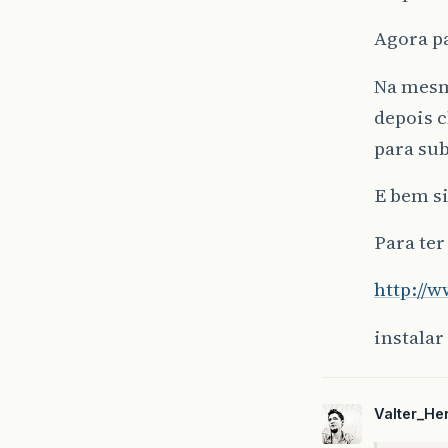
Agora pa
Na mesma
depois 
para su
E bem si
Para ter
http://
instalar
Valter_He