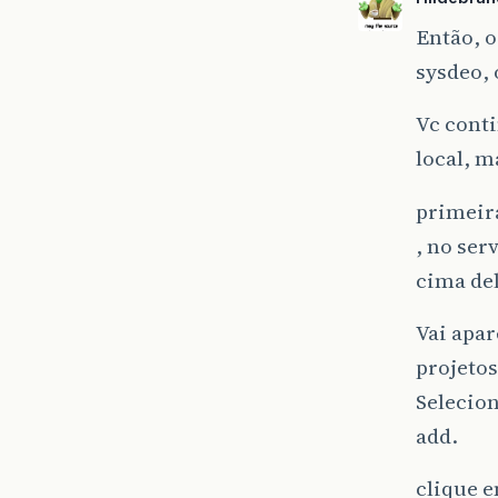
Então, o
sysdeo, 
Vc conti
local, m
primeir
, no ser
cima de
Vai apar
projetos
Selecion
add.
clique e