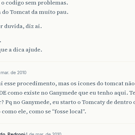
 o codigo sem problemas.
n do Tomcat da muito pau.
 duvida, diz ai.
.
ue a dica ajude.
 mar. de 2010
ui esse procedimento, mas os icones do tomcat nã
DE como existe no Ganymede que eu tenho aqui. T
? Pq no Ganymede, eu starto o Tomcaty de dentro d
 como ele, como se “fosse local”.
ndo_Pedroni
4 de mar. de 2010