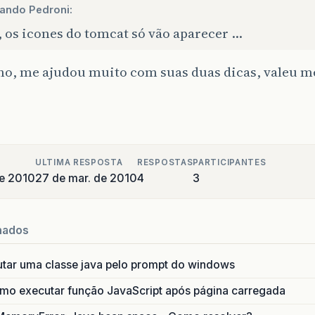
rando Pedroni:
 os icones do tomcat só vão aparecer …
ho, me ajudou muito com suas duas dicas, valeu 
.
ULTIMA RESPOSTA
RESPOSTAS
PARTICIPANTES
e 2010
27 de mar. de 2010
4
3
nados
utar uma classe java pelo prompt do windows
o executar função JavaScript após página carregada