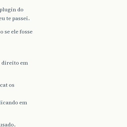
 plugin do
u te passei.
 se ele fosse
o direito em
cat os
clicando em
 usado.