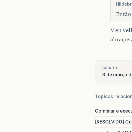
Hildeb
Então,
Meu vel
abraços
CRIADO
3 de março d
Topicos relacio
Compilar e exec
[RESOLVIDO] Com