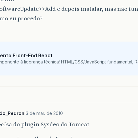
oftwareUpdate>>Add e depois instalar, mas não fu
omo eu procedo?
ento Front-End React
mponente à liderança técnica! HTML/CSS/JavaScript fundamental, 
ndo_Pedroni
3 de mar. de 2010
ecisa do plugin Sysdeo do Tomcat