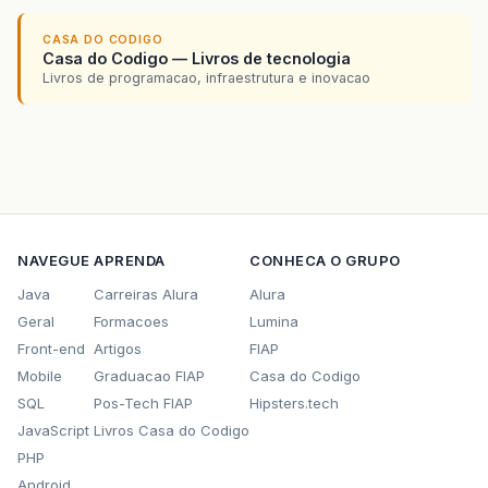
CASA DO CODIGO
Casa do Codigo — Livros de tecnologia
Livros de programacao, infraestrutura e inovacao
NAVEGUE
APRENDA
CONHECA O GRUPO
Java
Carreiras Alura
Alura
Geral
Formacoes
Lumina
Front-end
Artigos
FIAP
Mobile
Graduacao FIAP
Casa do Codigo
SQL
Pos-Tech FIAP
Hipsters.tech
JavaScript
Livros Casa do Codigo
PHP
Android