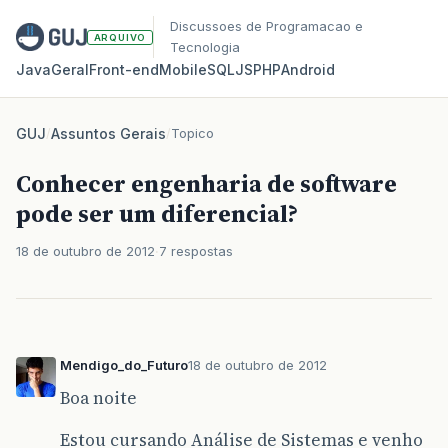
Discussoes de Programacao e
ARQUIVO
Tecnologia
Java
Geral
Front‑end
Mobile
SQL
JS
PHP
Android
GUJ
/
Assuntos Gerais
/
Topico
Conhecer engenharia de software
pode ser um diferencial?
18 de outubro de 2012
7 respostas
Mendigo_do_Futuro
18 de outubro de 2012
Boa noite
Estou cursando Análise de Sistemas e venho