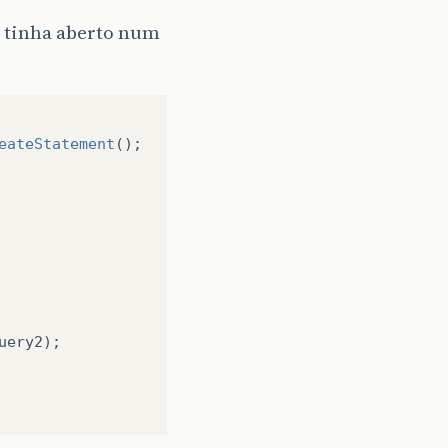
 tinha aberto num
eateStatement
();
uery2
);