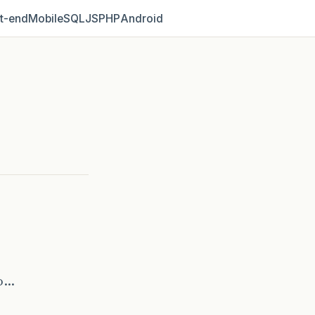
t‑end
Mobile
SQL
JS
PHP
Android
ro…