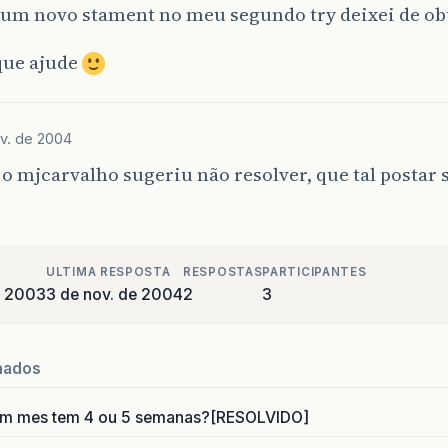
 um novo stament no meu segundo try deixei de obt
que ajude
v. de 2004
 o mjcarvalho sugeriu não resolver, que tal postar 
ULTIMA RESPOSTA
RESPOSTAS
PARTICIPANTES
e 2003
3 de nov. de 2004
2
3
nados
um mes tem 4 ou 5 semanas?[RESOLVIDO]