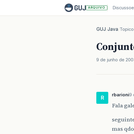
Discussoe
ARQUIVO
GUJ
Java
/
/
Topico
Conjunt
9 de junho de 200
rbarioni
9 
R
Fala ga
seguint
mas qdo