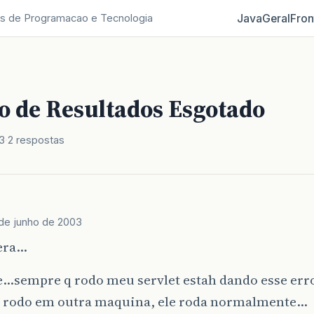
Java
Geral
Fron
s de Programacao e Tecnologia
o de Resultados Esgotado
3
2 respostas
de junho de 2003
lera…
e…sempre q rodo meu servlet estah dando esse er
 rodo em outra maquina, ele roda normalmente…