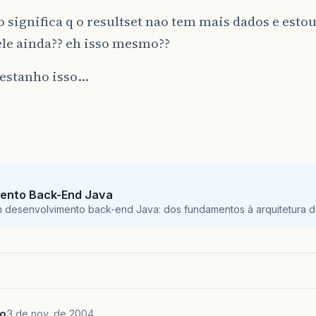
o significa q o resultset nao tem mais dados e esto
ele ainda?? eh isso mesmo??
 estanho isso…
ento Back-End Java
m desenvolvimento back-end Java: dos fundamentos à arquitetura de
ho
3 de nov. de 2004