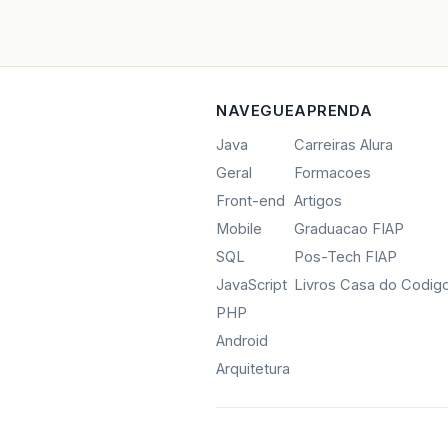
NAVEGUE
APRENDA
Java
Carreiras Alura
Geral
Formacoes
Front-end
Artigos
Mobile
Graduacao FIAP
SQL
Pos-Tech FIAP
JavaScript
Livros Casa do Codig
PHP
Android
Arquitetura