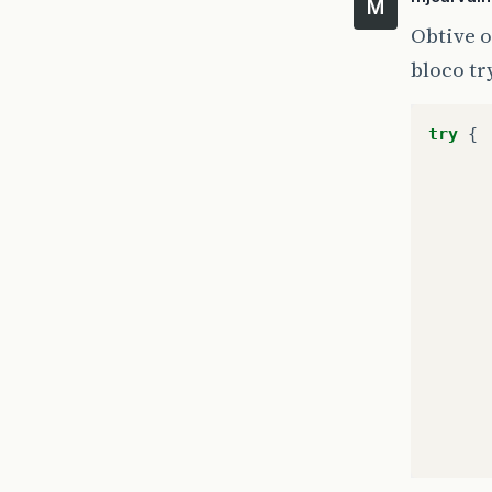
M
Obtive 
bloco try
try
{