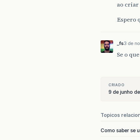
ao criar
Espero 
_fs
3 de no
Se o que
CRIADO
9 de junho d
Topicos relacio
Como saber se 