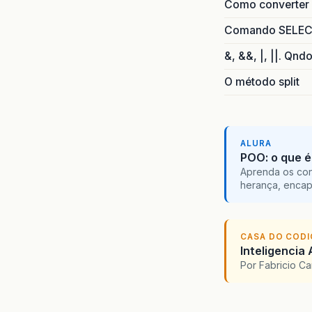
Como converter i
Comando SELECT 
&, &&, |, ||. Qnd
O método split
ALURA
POO: o que é
Aprenda os con
herança, encap
CASA DO COD
Inteligencia 
Por Fabricio C