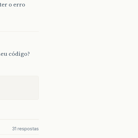
er o erro
seu código?
31 respostas