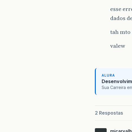
esse err
dados d
tah mto
valew
ALURA
Desenvolvim
Sua Carreira e
2 Respostas
mjcarval