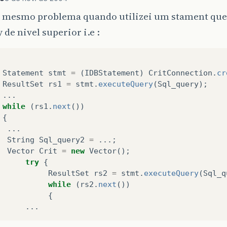
o mesmo problema quando utilizei um stament que
 de nivel superior i.e :
Statement
stmt
=
(
IDBStatement
)
CritConnection
.
cr
ResultSet
rs1
=
stmt
.
executeQuery
(
Sql_query
);
...
while
(
rs1
.
next
())
{
...
String
Sql_query2
=
...;
Vector
Crit
=
new
Vector
();
try
{
ResultSet
rs2
=
stmt
.
executeQuery
(
Sql_q
while
(
rs2
.
next
())
{
...