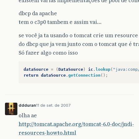
existem varias implementações de pool de con
dbcp da apache
tem o c3p0 tambem e assim vai…
se você ja ta usando o tomcat crie um resourc
do dbcp que ja vem junto com o tomcat que é tr
Só fazer algo como isso
dataSource
=
(
DataSource
)
ic
.
lookup
(
"java:comp
return
dataSource
.
getConnection
();
ddduran
11 de set. de 2007
olha ae
http://tomcat.apache.org/tomcat-6.0-doc/jndi-
resources-howto.html