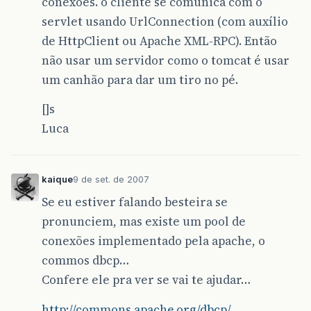
conexões. o cliente se comunica com o
servlet usando UrlConnection (com auxílio
de HttpClient ou Apache XML-RPC). Então
não usar um servidor como o tomcat é usar
um canhão para dar um tiro no pé.
[]s
Luca
kaique
9 de set. de 2007
Se eu estiver falando besteira se
pronunciem, mas existe um pool de
conexões implementado pela apache, o
commos dbcp…
Confere ele pra ver se vai te ajudar…
http://commons.apache.org/dbcp/