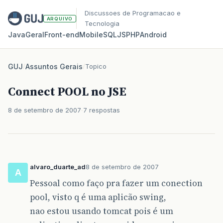
Discussoes de Programacao e
ARQUIVO
Tecnologia
Java
Geral
Front‑end
Mobile
SQL
JS
PHP
Android
GUJ
/
Assuntos Gerais
/
Topico
Connect POOL no JSE
8 de setembro de 2007
7 respostas
alvaro_duarte_ad
8 de setembro de 2007
A
Pessoal como faço pra fazer um conection
pool, visto q é uma aplicão swing,
nao estou usando tomcat pois é um