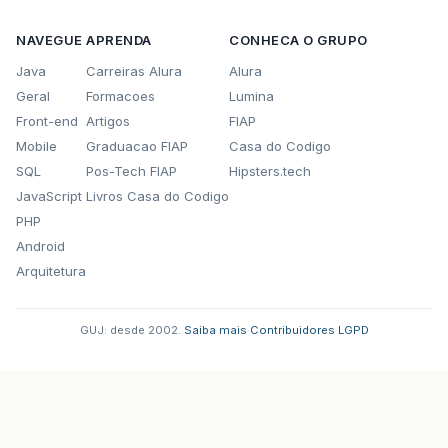
NAVEGUE
APRENDA
CONHECA O GRUPO
Java
Carreiras Alura
Alura
Geral
Formacoes
Lumina
Front-end
Artigos
FIAP
Mobile
Graduacao FIAP
Casa do Codigo
SQL
Pos-Tech FIAP
Hipsters.tech
JavaScript
Livros Casa do Codigo
PHP
Android
Arquitetura
GUJ: desde 2002.
·
Saiba mais
·
Contribuidores
·
LGPD