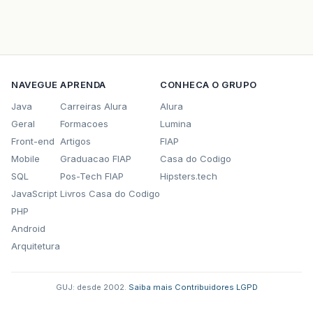
NAVEGUE
APRENDA
CONHECA O GRUPO
Java
Carreiras Alura
Alura
Geral
Formacoes
Lumina
Front-end
Artigos
FIAP
Mobile
Graduacao FIAP
Casa do Codigo
SQL
Pos-Tech FIAP
Hipsters.tech
JavaScript
Livros Casa do Codigo
PHP
Android
Arquitetura
GUJ: desde 2002.
·
Saiba mais
·
Contribuidores
·
LGPD