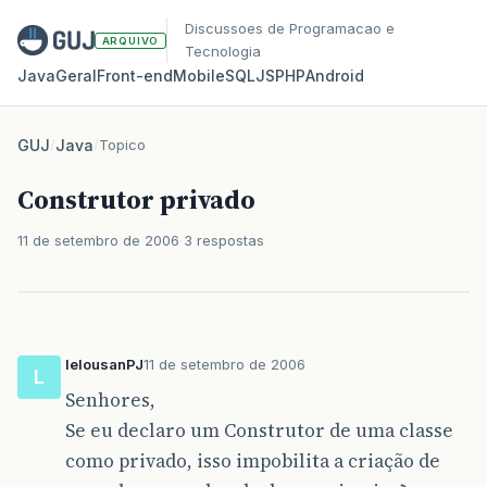
Discussoes de Programacao e
ARQUIVO
Tecnologia
Java
Geral
Front‑end
Mobile
SQL
JS
PHP
Android
GUJ
/
Java
/
Topico
Construtor privado
11 de setembro de 2006
3 respostas
lelousanPJ
11 de setembro de 2006
L
Senhores,
Se eu declaro um Construtor de uma classe
como privado, isso impobilita a criação de