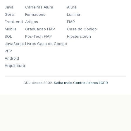
Java
Carreiras Alura
Alura
Geral
Formacoes
Lumina
Front-end
Artigos
FIAP
Mobile
Graduacao FIAP
Casa do Codigo
SQL
Pos-Tech FIAP
Hipsters.tech
JavaScript
Livros Casa do Codigo
PHP
Android
Arquitetura
GUJ: desde 2002.
·
Saiba mais
·
Contribuidores
·
LGPD