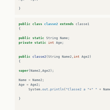
}
public
class
classe2
extends
classe1
{
public
static
String
Name
;
private
static
int
Age
;
public
classe2
(
String
Name2
,
int
Age2
)
{
super
(
Name2
,
Age2
);
Name
=
Name2
;
Age
=
Age2
;
System
.
out
.
println
(
"Classe2 a "
+
" "
+
Nam
}