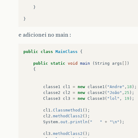
}
}
e adicionei no main :
public
class
MainClass
{
public
static
void
main
(
String
args
[]
)
{
classe1
cl1
=
new
classe1
(
"Andre"
,
18
);
classe2
cl2
=
new
classe2
(
"João"
,
25
);
Classe3
cl3
=
new
Classe3
(
"lol"
,
19
);
cl1
.
Classmethod1
();
cl2
.
methodClass2
();
System
.
out
.
println
(
"   "
+
"\n"
);
cl3
.
methodClass2
();