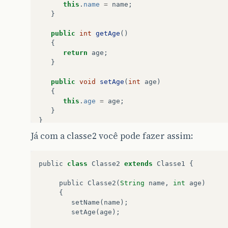
this
.
name
=
name
;
}
public
int
getAge
()
{
return
age
;
}
public
void
setAge
(
int
age
)
{
this
.
age
=
age
;
}
}
Já com a classe2 você pode fazer assim:
public
class
Classe2
extends
Classe1
{
public
Classe2
(
String
name
,
int
age
)
{
setName
(
name
);
setAge
(
age
);