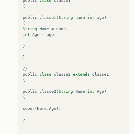
public
class
classe1
{
public
classe1
(
String
name
,
int
age
)
{
String
Name
=
name
;
int
Age
=
age
;
}
}
//
public
class
classe2
extends
classe1
{
public
classe2
(
String
Name
,
int
Age
)
{
super
(
Name
,
Age
);
}