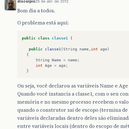
discorpio
26 de abr. de 2012
Bom dia a todos.
O problema está aqui:
public
class
classe1
{
public
classe1
(
String
name
,
int
age
)
{
String
Name
=
name
;
int
Age
=
age
;
}
Ou seja, você declarou as variáveis Name e Age
Quando você instancia a classe1, com o seu cons
memória e no mesmo processo recebem o valor
quando o construtor sai de escopo (termina de 
variáveis declaradas dentro deles são eliminad
entre variáveis locais (dentro do escopo de mét