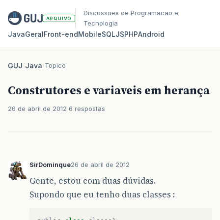
Discussoes de Programacao e
ARQUIVO
Tecnologia
Java
Geral
Front‑end
Mobile
SQL
JS
PHP
Android
GUJ
/
Java
/
Topico
Construtores e variaveis em herança
26 de abril de 2012
6 respostas
SirDominque
26 de abril de 2012
Gente, estou com duas dúvidas.
Supondo que eu tenho duas classes :