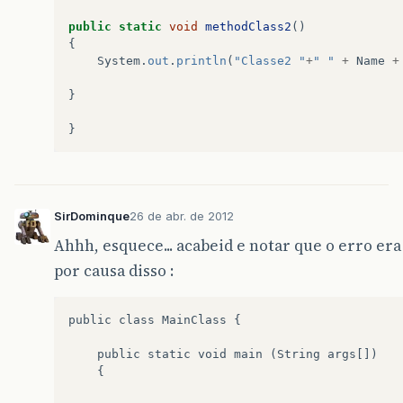
public
static
void
methodClass2
()
{
System
.
out
.
println
(
"Classe2 "
+
" "
+
Name
+
}
}
SirDominque
26 de abr. de 2012
Ahhh, esquece... acabeid e notar que o erro era
por causa disso :
public class MainClass {

    public static void main (String args[])

    {
