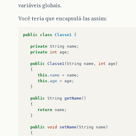
variáveis globais.
Você teria que encapsulá-las assim:
public
class
Classe1
{
private
String
name
;
private
int
age
;
public
Classe1
(
String
name
,
int
age
)
{
this
.
name
=
name
;
this
.
age
=
age
;
}
public
String
getName
()
{
return
name
;
}
public
void
setName
(
String
name
)
{