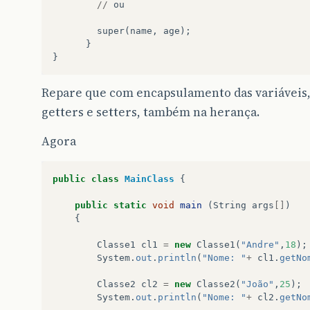
//
ou
super
(
name
,
age
);
}
}
Repare que com encapsulamento das variáveis,
getters e setters, também na herança.
Agora
public
class
MainClass
{
public
static
void
main
(
String
args
[]
)
{
Classe1
cl1
=
new
Classe1
(
"Andre"
,
18
);
System
.
out
.
println
(
"Nome: "
+
cl1
.
getNo
Classe2
cl2
=
new
Classe2
(
"João"
,
25
);
System
.
out
.
println
(
"Nome: "
+
cl2
.
getNo