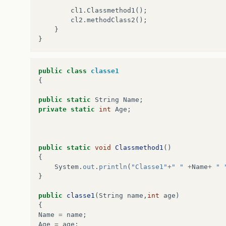
        cl1.Classmethod1();

        cl2.methodClass2();

    }

public
class
classe1
{
public
static
String
Name
;
private
static
int
Age
;
public
static
void
Classmethod1
()
{
System
.
out
.
println
(
"Classe1"
+
" "
+
Name
+
" 
}
public
classe1
(
String
name
,
int
age
)
{
Name
=
name
;
Age
=
age
;