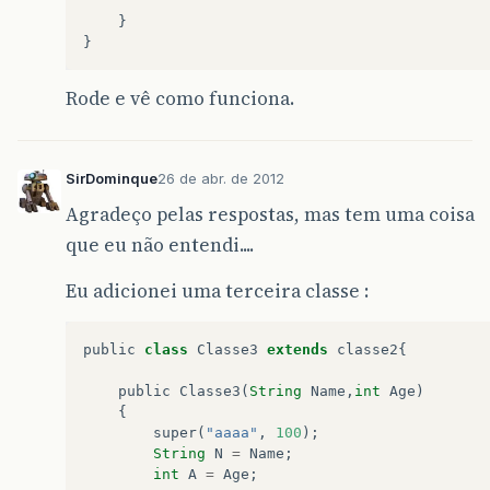
}
}
Rode e vê como funciona.
SirDominque
26 de abr. de 2012
Agradeço pelas respostas, mas tem uma coisa
que eu não entendi....
Eu adicionei uma terceira classe :
public
class
Classe3
extends
classe2
{
public
Classe3
(
String
Name
,
int
Age
)
{
super
(
"aaaa"
,
100
);
String
N
=
Name
;
int
A
=
Age
;