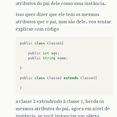
atributos do pai dele como uma instância..
isso quer dizer que ele tem os mesmos
atributos que o pai, mas são dele.. vou tentar
explicar com código
public
class
Classe1
{
public
int
age
;
public
String
name
;
}
public
class
Classe2
extends
Classe1
{
}
a classe 2 extendendo à classe 1, herda os
mesmos atributos do pai.. agora em nível de
instância, se você instanciar um objeto