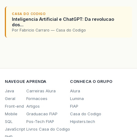
CASA DO CODIGO
Inteligencia Artificial e ChatGPT: Da revolucao
dos...
Por Fabricio Carraro — Casa do Codigo
NAVEGUE
APRENDA
CONHECA O GRUPO
Java
Carreiras Alura
Alura
Geral
Formacoes
Lumina
Front-end
Artigos
FIAP
Mobile
Graduacao FIAP
Casa do Codigo
SQL
Pos-Tech FIAP
Hipsters.tech
JavaScript
Livros Casa do Codigo
PHP