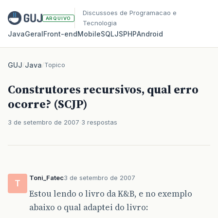
Discussoes de Programacao e
ARQUIVO
Tecnologia
Java
Geral
Front‑end
Mobile
SQL
JS
PHP
Android
GUJ
/
Java
/
Topico
Construtores recursivos, qual erro
ocorre? (SCJP)
3 de setembro de 2007
3 respostas
Toni_Fatec
3 de setembro de 2007
T
Estou lendo o livro da K&B, e no exemplo
abaixo o qual adaptei do livro: