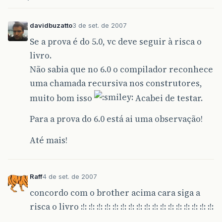
davidbuzatto
3 de set. de 2007
Se a prova é do 5.0, vc deve seguir à risca o
livro.
Não sabia que no 6.0 o compilador reconhece
uma chamada recursiva nos construtores,
muito bom isso
Acabei de testar.
Para a prova do 6.0 está ai uma observação!
Até mais!
Raff
4 de set. de 2007
concordo com o brother acima cara siga a
risca o livro :!: :!: :!: :!: :!: :!: :!: :!: :!: :!: :!: :!: :!: :!: :!: :!: :!: