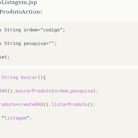
oListagem.jsp
 ProdutoAction:
e String ordem=“codigo”;

e String pesquisa="";

String
buscar
()
{

DAO
()
.
buscarProduto
(
ordem
,
pesquisa
)
;
roduto
=
createDAO
()
.
listarProduto
()
;
“
listagem
”
;