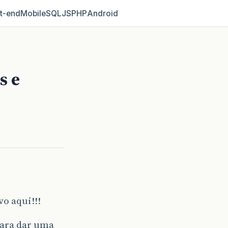
t‑end
Mobile
SQL
JS
PHP
Android
s e
o aqui!!!
para dar uma