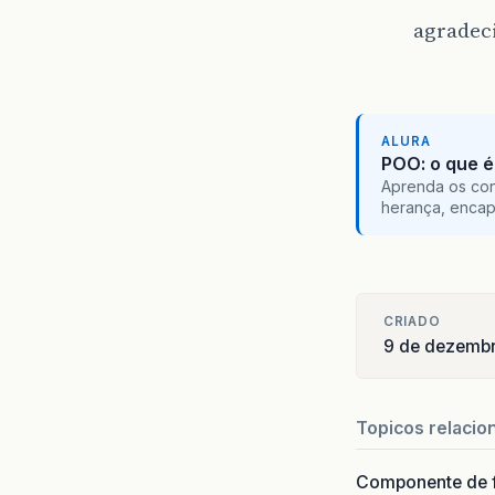
agradeci
ALURA
POO: o que é
Aprenda os con
herança, encap
CRIADO
9 de dezemb
Topicos relacio
Componente de 