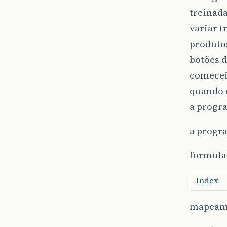
treinada
variar t
produtos
botões d
comecei
quando e
a progra
a progr
formula
Index
mapeame