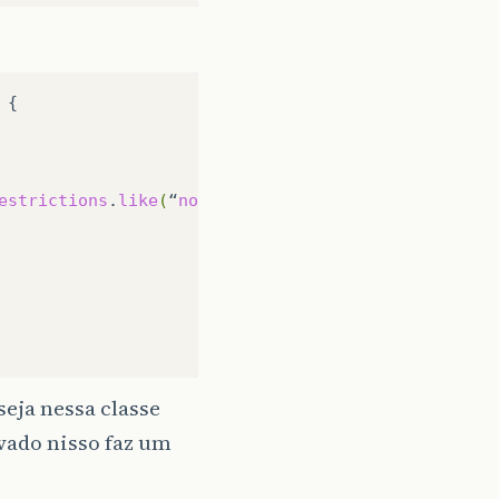
{

estrictions
.
like
(
“
nome
”,
pesquisa
,
MatchMode
.
ANYWHER
seja nessa classe
vado nisso faz um