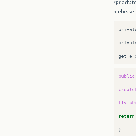
/produt
a classe
privat
privat
public
create
listaP
return