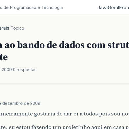
Java
Geral
Fron
s de Programacao e Tecnologia
rais
/
Topico
 ao bando de dados com strut
te
e 2009
0 respostas
e dezembro de 2009
meiramente gostaria de dar oi a todos pois sou nov
te, eu estou fazendo um projetinho aqui em casa 