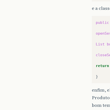
e a cla
public
openSe
List
b
closeS
return
enfim, e
Produto
bom te