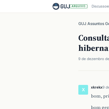
Discussoe
ARQUIVO
GUJ
Assuntos Ge
/
Consulta
hiberna
9 de dezembro d
xkrekx
9 d
X
bom, pri
bom gen