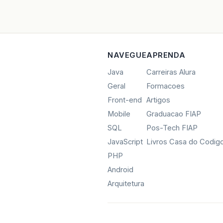
NAVEGUE
APRENDA
Java
Carreiras Alura
Geral
Formacoes
Front-end
Artigos
Mobile
Graduacao FIAP
SQL
Pos-Tech FIAP
JavaScript
Livros Casa do Codig
PHP
Android
Arquitetura