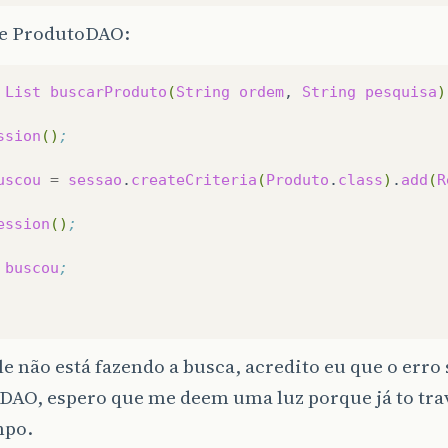
sse ProdutoDAO:
List
buscarProduto
(
String
ordem
,
String
pesquisa
)
ssion
()
;
uscou
=
sessao
.
createCriteria
(
Produto
.
class
)
.
add
(
R
ession
()
;
buscou
;
le não está fazendo a busca, acredito eu que o erro 
DAO, espero que me deem uma luz porque já to tra
mpo.