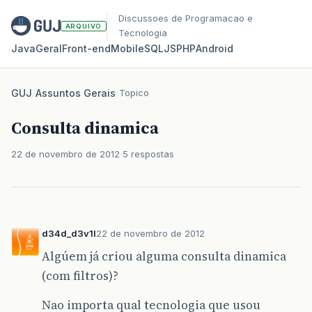
Discussoes de Programacao e
ARQUIVO
Tecnologia
Java
Geral
Front‑end
Mobile
SQL
JS
PHP
Android
GUJ
/
Assuntos Gerais
/
Topico
Consulta dinamica
22 de novembro de 2012
5 respostas
d34d_d3v1l
22 de novembro de 2012
Algúem já criou alguma consulta dinamica
(com filtros)?
Nao importa qual tecnologia que usou