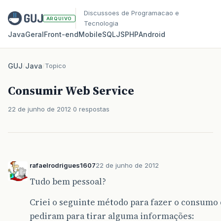
Discussoes de Programacao e
ARQUIVO
Tecnologia
Java
Geral
Front‑end
Mobile
SQL
JS
PHP
Android
GUJ
/
Java
/
Topico
Consumir Web Service
22 de junho de 2012
0 respostas
rafaelrodrigues1607
22 de junho de 2012
Tudo bem pessoal?
Criei o seguinte método para fazer o consumo 
pediram para tirar alguma informações: