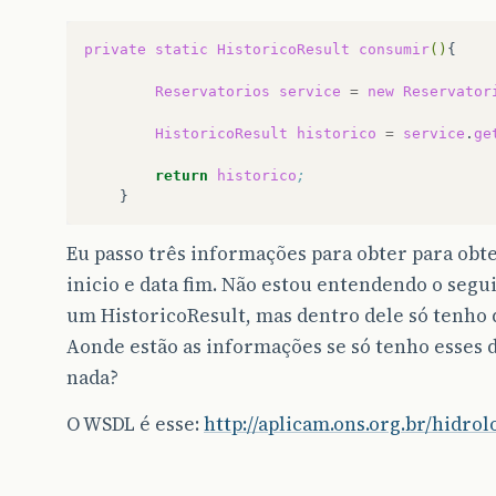
private
static
HistoricoResult
consumir
()
Reservatorios
service
=
new
Reservator
HistoricoResult
historico
=
service
.
ge
return
historico
;
Eu passo três informações para obter para obter
inicio e data fim. Não estou entendendo o seg
um HistoricoResult, mas dentro dele só tenho 
Aonde estão as informações se só tenho esses 
nada?
O WSDL é esse:
http://aplicam.ons.org.br/hidr