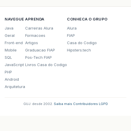
NAVEGUE
APRENDA
CONHECA O GRUPO
Java
Carreiras Alura
Alura
Geral
Formacoes
FIAP
Front-end
Artigos
Casa do Codigo
Mobile
Graduacao FIAP
Hipsters.tech
SQL
Pos-Tech FIAP
JavaScript
Livros Casa do Codigo
PHP
Android
Arquitetura
GUJ: desde 2002.
·
Saiba mais
·
Contribuidores
·
LGPD