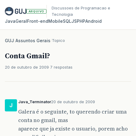
Discussoes de Programacao e
ARQUIVO
Tecnologia
Java
Geral
Front‑end
Mobile
SQL
JS
PHP
Android
GUJ
/
Assuntos Gerais
/
Topico
Conta Gmail?
20 de outubro de 2009
7 respostas
Java_Terminator
20 de outubro de 2009
J
Galera é o seguinte, to querendo criar uma
conta no gmail, mas
aparece que ja existe o usuario, porem acho