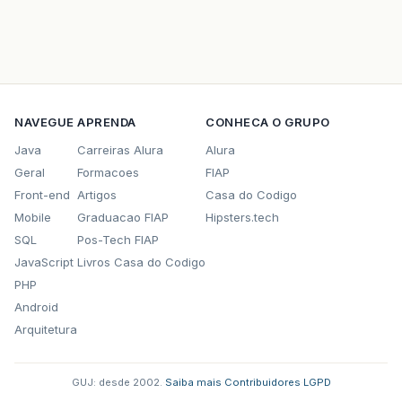
NAVEGUE
APRENDA
CONHECA O GRUPO
Java
Carreiras Alura
Alura
Geral
Formacoes
FIAP
Front-end
Artigos
Casa do Codigo
Mobile
Graduacao FIAP
Hipsters.tech
SQL
Pos-Tech FIAP
JavaScript
Livros Casa do Codigo
PHP
Android
Arquitetura
GUJ: desde 2002.
·
Saiba mais
·
Contribuidores
·
LGPD