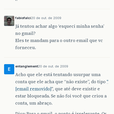
fabiofalci
20 de out. de 2009
Já tentou achar algo ‘esqueci minha senha’
no gmail?
Eles te mandam para o outro email que vc
forneceu.
entanglement
20 de out. de 2009
E
Acho que ele está tentando usurpar uma
conta que ele acha que “não existe”, do tipo
"
[email removido]
", que até deve existir e
estar bloqueada. Se não foi você que criou a
conta, um abraço.
Dica: Para o gmail, o ponto é irrelevante. Os