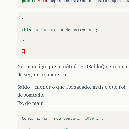
public
void
depositoConta
(
doublé
valorDeposito
{
this
.
saldoConta
+=
depositoConta
;
}
…
Não consigo que o método getSaldo() retorne o
da seguinte maneira;
Saldo = menos o que foi sacado, mais o que foi
depositado.
Ex. do main
Conta
minha
=
new
Conta
(
…
,
1000
,
…
);