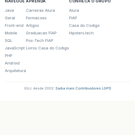
NAVEGUE
APRENDA
CONHECA O GRUPO
Java
Carreiras Alura
Alura
Geral
Formacoes
FIAP
Front-end
Artigos
Casa do Codigo
Mobile
Graduacao FIAP
Hipsters.tech
SQL
Pos-Tech FIAP
JavaScript
Livros Casa do Codigo
PHP
Android
Arquitetura
GUJ: desde 2002.
·
Saiba mais
·
Contribuidores
·
LGPD