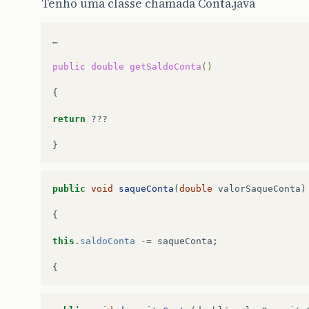
Tenho uma classe chamada Conta.java
…

public
double
getSaldoConta
()
{

return
???

public
void
saqueConta
(
double
valorSaqueConta
)
{
this
.
saldoConta
-=
saqueConta
;
{