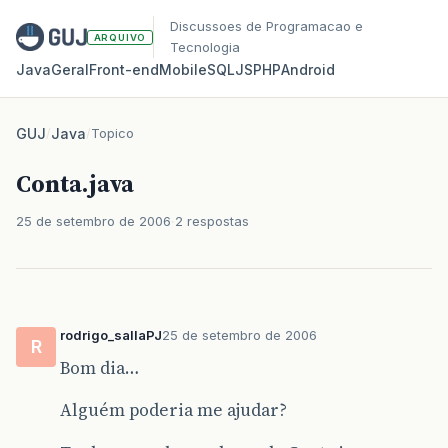
Discussoes de Programacao e
ARQUIVO
Tecnologia
Java
Geral
Front‑end
Mobile
SQL
JS
PHP
Android
GUJ
/
Java
/
Topico
Conta.java
25 de setembro de 2006
2 respostas
rodrigo_sallaPJ
25 de setembro de 2006
R
Bom dia…
Alguém poderia me ajudar?