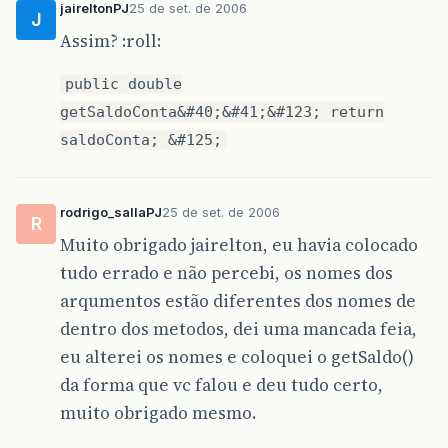
jaireltonPJ
25 de set. de 2006
J
Assim? :roll:
public double
getSaldoConta&#40;&#41;&#123; return
saldoConta; &#125;
rodrigo_sallaPJ
25 de set. de 2006
R
Muito obrigado jairelton, eu havia colocado
tudo errado e não percebi, os nomes dos
arqumentos estão diferentes dos nomes de
dentro dos metodos, dei uma mancada feia,
eu alterei os nomes e coloquei o getSaldo()
da forma que vc falou e deu tudo certo,
muito obrigado mesmo.