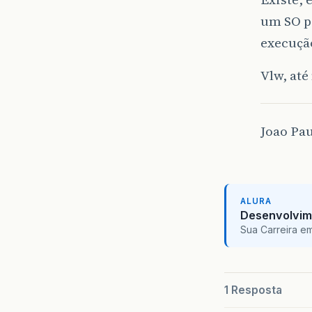
um SO pa
execuçã
Vlw, até
Joao Pau
ALURA
Desenvolvim
Sua Carreira e
1 Resposta