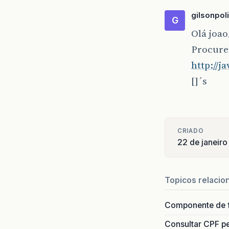
gilsonpol
G
Olá joa
Procure
http://j
[]´s
CRIADO
22 de janeir
Topicos relacio
Componente de 
Consultar CPF pe