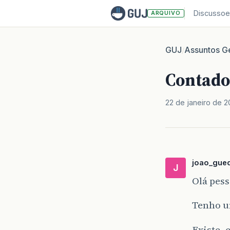
Discussoe
ARQUIVO
GUJ
Assuntos Ge
/
Contado
22 de janeiro de 
joao_gue
J
Olá pess
Tenho u
Existe, 