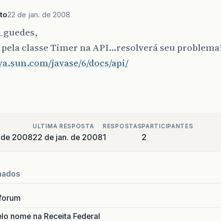
ito
22 de jan. de 2008
o_guedes,
 pela classe Timer na API…resolverá seu problema
ava.sun.com/javase/6/docs/api/
ULTIMA RESPOSTA
RESPOSTAS
PARTICIPANTES
o de 2008
22 de jan. de 2008
1
2
nados
forum
lo nome na Receita Federal