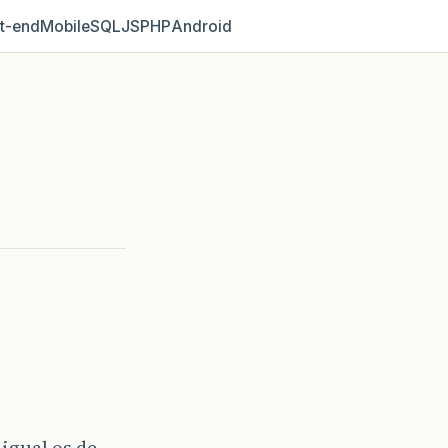
t‑end
Mobile
SQL
JS
PHP
Android
igual os de