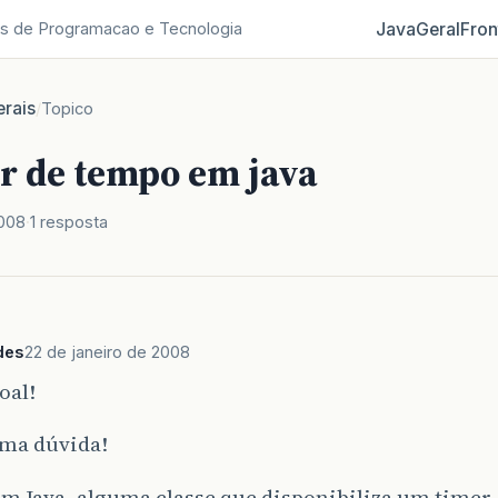
Java
Geral
Fron
s de Programacao e Tecnologia
rais
/
Topico
r de tempo em java
2008
1 resposta
des
22 de janeiro de 2008
oal!
ma dúvida!
em Java, alguma classe que disponibiliza um timer, 