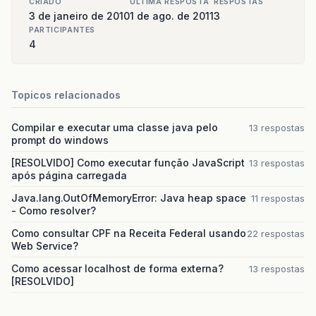
CRIADO
ULTIMA RESPOSTA
RESPOSTAS
3 de janeiro de 2010
1 de ago. de 2011
3
PARTICIPANTES
4
Topicos relacionados
Compilar e executar uma classe java pelo
13 respostas
prompt do windows
[RESOLVIDO] Como executar função JavaScript
13 respostas
após página carregada
Java.lang.OutOfMemoryError: Java heap space
11 respostas
- Como resolver?
Como consultar CPF na Receita Federal usando
22 respostas
Web Service?
Como acessar localhost de forma externa?
13 respostas
[RESOLVIDO]