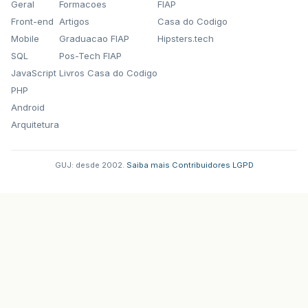
Geral
Formacoes
FIAP
Front-end
Artigos
Casa do Codigo
Mobile
Graduacao FIAP
Hipsters.tech
SQL
Pos-Tech FIAP
JavaScript
Livros Casa do Codigo
PHP
Android
Arquitetura
GUJ: desde 2002.
·
Saiba mais
·
Contribuidores
·
LGPD