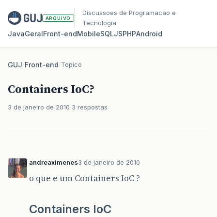
Discussoes de Programacao e
ARQUIVO
Tecnologia
Java
Geral
Front‑end
Mobile
SQL
JS
PHP
Android
GUJ
/
Front-end
/
Topico
Containers IoC?
3 de janeiro de 2010
3 respostas
andreaximenes
3 de janeiro de 2010
o que e um Containers IoC ?
Containers IoC