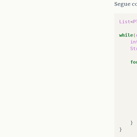
Segue c
List
<
P
while
(
in
St
fo
}
