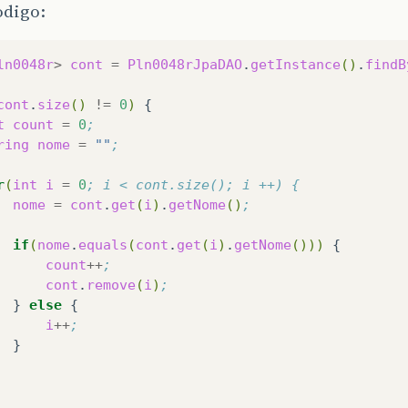
odigo:
ln0048r
>
cont
=
Pln0048rJpaDAO
.
getInstance
()
.
findB
cont
.
size
()
!=
0
)
t
count
=
0
;
ring
nome
=
""
;
r
(
int
i
=
0
; i < cont.size(); i ++) {
nome
=
cont
.
get
(
i
)
.
getNome
()
;
if
(
nome
.
equals
(
cont
.
get
(
i
)
.
getNome
()))
count
++
;
cont
.
remove
(
i
)
;
}
else
i
++
;