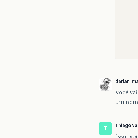
darlan_m
Você vai
um nom
ThiagoNa
T
isso, v