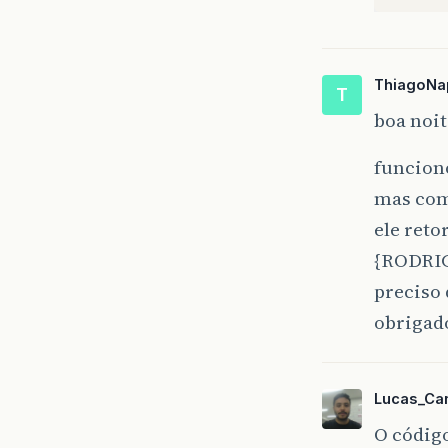
ThiagoNa
T
boa noit
funcion
mas com
ele ret
{RODRI
preciso 
obrigad
Lucas_Ca
O códig