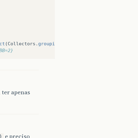
ct
(
Collectors
.
groupingBy
(
nome
->
nome
,
Collectors
.
BB=2}
i ter apenas
e preciso
)