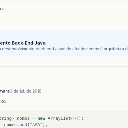
o.
ento Back-End Java
m desenvolvimento back-end Java: dos fundamentos à arquitetura de
mara
6 de jul. de 2018
a8:
tring
>
nomes
=
new
ArrayList
<>
();
nomes
.
add
(
"AAA"
);