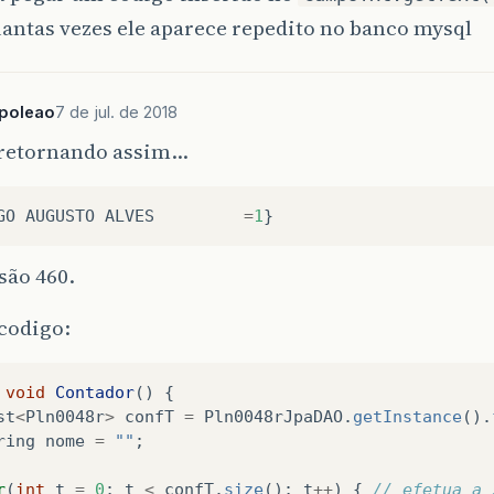
antas vezes ele aparece repedito no banco mysql
poleao
7 de jul. de 2018
a retornando assim…
GO
AUGUSTO
ALVES
=
1
}
 são 460.
codigo:
void
Contador
()
{
st
<
Pln0048r
>
confT
=
Pln0048rJpaDAO
.
getInstance
().
ring
nome
=
""
;
r
(
int
t
=
0
;
t
<
confT
.
size
();
t
++
)
{
// efetua a 