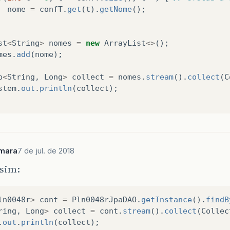
nome
=
confT
.
get
(
t
).
getNome
();
st
<
String
>
nomes
=
new
ArrayList
<>
();
mes
.
add
(
nome
);
p
<
String
,
Long
>
collect
=
nomes
.
stream
().
collect
(
C
stem
.
out
.
println
(
collect
);
mara
7 de jul. de 2018
ssim:
ln0048r
>
cont
=
Pln0048rJpaDAO
.
getInstance
().
findB
ring
,
Long
>
collect
=
cont
.
stream
().
collect
(
Collec
.
out
.
println
(
collect
);