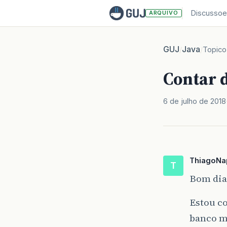
Discussoe
ARQUIVO
GUJ
Java
/
/
Topico
Contar d
6 de julho de 2018
ThiagoNa
T
Bom dia
Estou co
banco m