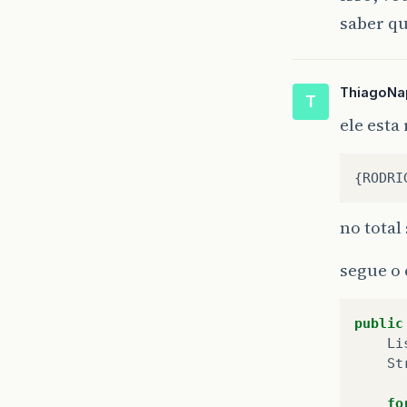
saber qu
ThiagoNa
T
ele est
{
RODRI
no total
segue o 
public
Li
St
fo