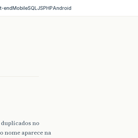
t‑end
Mobile
SQL
JS
PHP
Android
 duplicados no
 o nome aparece na