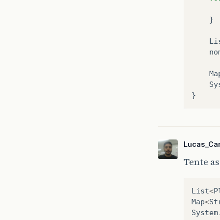
}
Li
no
Ma
Sy
}
Lucas_Ca
Tente a
List
<
P
Map
<
St
System